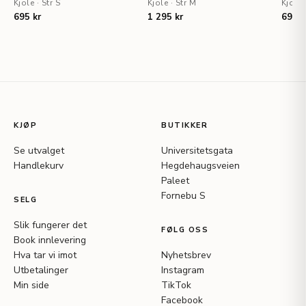
Kjole
·
Str S
NYHET
Kjole
·
Str M
Kjole
695 kr
1 295 kr
695 k
KJØP
BUTIKKER
Se utvalget
Universitetsgata
Handlekurv
Hegdehaugsveien
Paleet
Fornebu S
SELG
Slik fungerer det
FØLG OSS
Book innlevering
Hva tar vi imot
Nyhetsbrev
Utbetalinger
Instagram
Min side
TikTok
Facebook