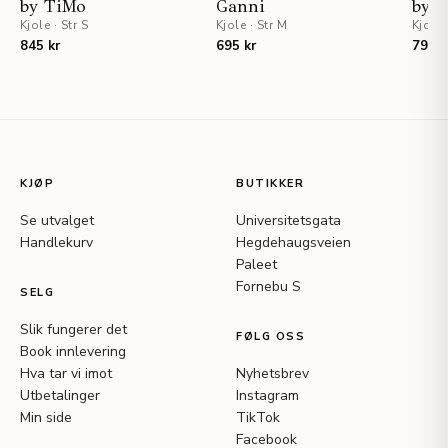
by TiMo
Ganni
by 
Kjole
·
Str S
Kjole
·
Str M
Kjole
845 kr
695 kr
795 k
KJØP
BUTIKKER
Se utvalget
Universitetsgata
Handlekurv
Hegdehaugsveien
Paleet
Fornebu S
SELG
Slik fungerer det
FØLG OSS
Book innlevering
Hva tar vi imot
Nyhetsbrev
Utbetalinger
Instagram
Min side
TikTok
Facebook