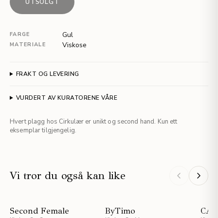
UTSOLGT
Gul
FARGE
Viskose
MATERIALE
FRAKT OG LEVERING
VURDERT AV KURATORENE VÅRE
Hvert plagg hos Cirkulær er unikt og second hand. Kun ett
eksemplar tilgjengelig.
Vi tror du også kan like
STAFF PICKS
Second Female
ByTimo
CAM