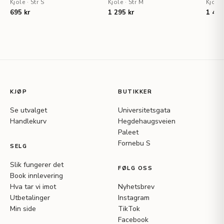
Kjole
·
Str S
NYHET
Kjole
·
Str M
Kjole
695 kr
1 295 kr
1 495
KJØP
BUTIKKER
Se utvalget
Universitetsgata
Handlekurv
Hegdehaugsveien
Paleet
Fornebu S
SELG
Slik fungerer det
FØLG OSS
Book innlevering
Hva tar vi imot
Nyhetsbrev
Utbetalinger
Instagram
Min side
TikTok
Facebook