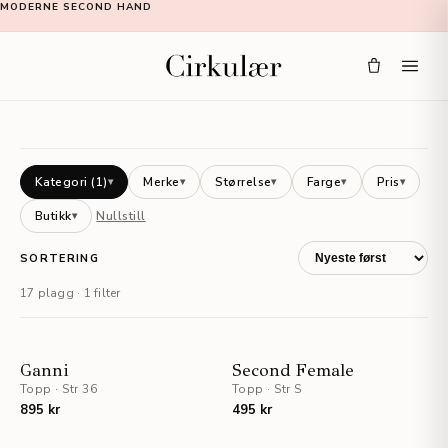
MODERNE SECOND HAND
Kategori
(1)
Merke
Størrelse
Farge
Pris
▾
▾
▾
▾
▾
Butikk
Nullstill
▾
SORTERING
17 plagg · 1 filter
STAFF PICKS
NYHET
Ganni
Second Female
Topp
·
Str 36
NYHET
Topp
·
Str S
895 kr
495 kr