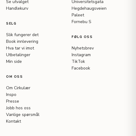
Se utvalget
Universitetsgata
Handlekurv
Hegdehaugsveien
Paleet
Fornebu S
SELG
Slik fungerer det
FØLG OSS
Book innlevering
Hva tar vi imot
Nyhetsbrev
Utbetalinger
Instagram
Min side
TikTok
Facebook
OM OSS
Om Cirkulær
Inspo
Presse
Jobb hos oss
Vanlige spørsmål
Kontakt