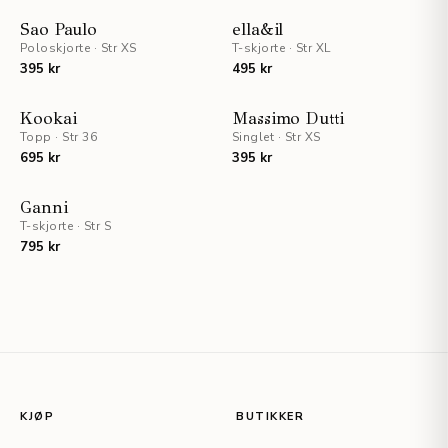
UTSOLGT
UTSOLGT
Sao Paulo
ella&il
Poloskjorte
·
Str XS
T-skjorte
·
Str XL
395 kr
495 kr
UTSOLGT
UTSOLGT
Kookai
Massimo Dutti
Topp
·
Str 36
Singlet
·
Str XS
695 kr
395 kr
STAFF PICKS
Ganni
T-skjorte
·
Str S
UTSOLGT
795 kr
KJØP
BUTIKKER