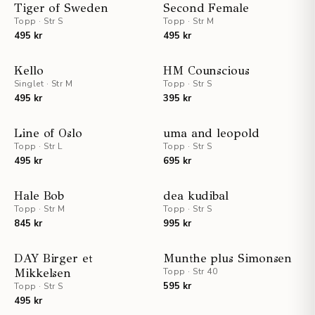
STAFF PICKS
Tiger of Sweden
Second Female
Topp
·
Str S
Topp
·
Str M
495 kr
495 kr
Kello
HM Counscious
Singlet
·
Str M
Topp
·
Str S
495 kr
395 kr
UTSOLGT
Line of Oslo
uma and leopold
Topp
·
Str L
Topp
·
Str S
495 kr
695 kr
Hale Bob
dea kudibal
Topp
·
Str M
Topp
·
Str S
845 kr
995 kr
UTSOLGT
DAY Birger et
Munthe plus Simonsen
Mikkelsen
Topp
·
Str 40
595 kr
Topp
·
Str S
495 kr