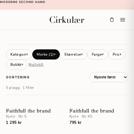
MODERNE SECOND HAND
Kategori
Merke
(1)
Størrelse
Farge
Pris
▾
▾
▾
▾
▾
Butikk
Nullstill
▾
SORTERING
5 plagg · 1 filter
Faithfull the brand
Faithfull the brand
Kjole
·
Str S
Kjole
·
Str XS
1 295 kr
795 kr