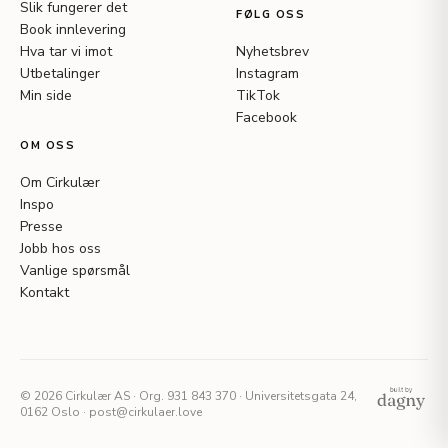
Slik fungerer det
FØLG OSS
Book innlevering
Hva tar vi imot
Nyhetsbrev
Utbetalinger
Instagram
Min side
TikTok
Facebook
OM OSS
Om Cirkulær
Inspo
Presse
Jobb hos oss
Vanlige spørsmål
Kontakt
© 2026 Cirkulær AS · Org. 931 843 370 · Universitetsgata 24,
0162 Oslo · post@cirkulaer.love