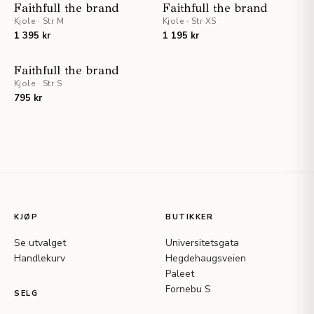
STAFF PICKS
UTSOLGT
Faithfull the brand
Faithfull the brand
Kjole
·
Str M
Kjole
·
Str XS
1 395 kr
1 195 kr
UTSOLGT
Faithfull the brand
Kjole
·
Str S
795 kr
KJØP
BUTIKKER
Se utvalget
Universitetsgata
Handlekurv
Hegdehaugsveien
Paleet
Fornebu S
SELG