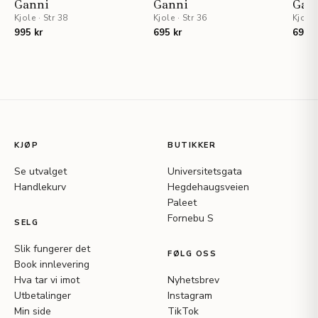
Ganni
Ganni
Gan
Kjole
·
Str 38
Kjole
·
Str 36
Kjole
995 kr
695 kr
695 k
KJØP
BUTIKKER
Se utvalget
Universitetsgata
Handlekurv
Hegdehaugsveien
Paleet
Fornebu S
SELG
Slik fungerer det
FØLG OSS
Book innlevering
Hva tar vi imot
Nyhetsbrev
Utbetalinger
Instagram
Min side
TikTok