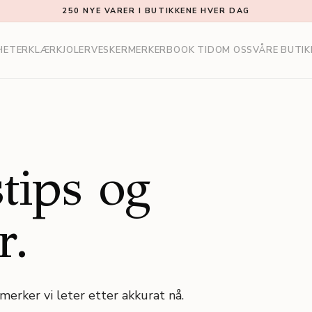
250 NYE VARER I BUTIKKENE HVER DAG
HETER
KLÆR
KJOLER
VESKER
MERKER
BOOK TID
OM OSS
VÅRE BUTIK
tips og
r.
merker vi leter etter akkurat nå.