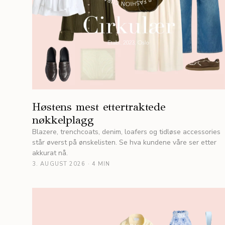
Høstens mest ettertraktede
nøkkelplagg
Blazere, trenchcoats, denim, loafers og tidløse accessories
står øverst på ønskelisten. Se hva kundene våre ser etter
akkurat nå.
3. AUGUST 2026
·
4 MIN