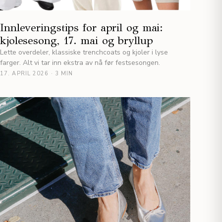
Innleveringstips for april og mai:
kjolesesong, 17. mai og bryllup
Lette overdeler, klassiske trenchcoats og kjoler i lyse
farger. Alt vi tar inn ekstra av nå før festsesongen.
17. APRIL 2026
·
3 MIN