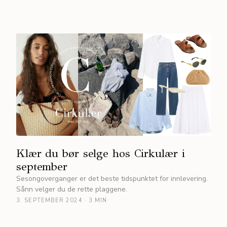
Klær du bør selge hos Cirkulær i
september
Sesongoverganger er det beste tidspunktet for innlevering.
Sånn velger du de rette plaggene.
3. SEPTEMBER 2024
·
3 MIN