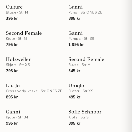
STAFF PICKS
Culture
Ganni
Bluse
·
Str M
Pung
·
Str ONESIZE
395 kr
895 kr
STAFF PICKS
Second Female
Ganni
Kjole
·
Str M
Pumps
·
Str 39
795 kr
1 995 kr
Holzweiler
Second Female
Skjørt
·
Str XS
Bluse
·
Str M
795 kr
545 kr
STAFF PICKS
Liu Jo
Uniqlo
Crossbody-veske
·
Str ONESIZE
Blazer
·
Str XS
895 kr
495 kr
UTSOLGT
Ganni
Sofie Schnoor
Kjole
·
Str 34
Kjole
·
Str S
995 kr
895 kr