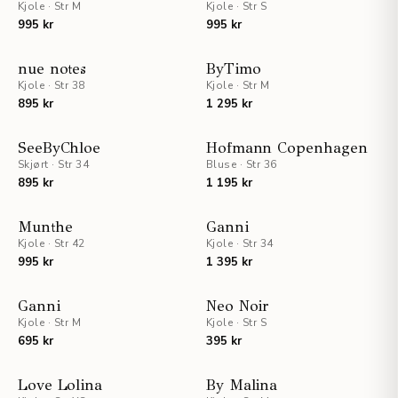
Kjole
·
Str M
Kjole
·
Str S
995 kr
995 kr
STAFF PICKS
nue notes
ByTimo
Kjole
·
Str 38
Kjole
·
Str M
895 kr
1 295 kr
UTSOLGT
UTSOLGT
SeeByChloe
Hofmann Copenhagen
Skjørt
·
Str 34
Bluse
·
Str 36
895 kr
1 195 kr
Munthe
Ganni
Kjole
·
Str 42
Kjole
·
Str 34
995 kr
1 395 kr
Ganni
Neo Noir
Kjole
·
Str M
Kjole
·
Str S
695 kr
395 kr
Love Lolina
By Malina