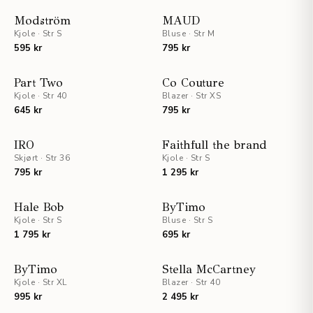
Modström
MAUD
Kjole
·
Str S
Bluse
·
Str M
595 kr
795 kr
Part Two
Co Couture
Kjole
·
Str 40
Blazer
·
Str XS
645 kr
795 kr
IRO
Faithfull the brand
Skjørt
·
Str 36
Kjole
·
Str S
795 kr
1 295 kr
STAFF PICKS
Hale Bob
ByTimo
Kjole
·
Str S
UTSOLGT
Bluse
·
Str S
1 795 kr
695 kr
ByTimo
Stella McCartney
Kjole
·
Str XL
Blazer
·
Str 40
995 kr
2 495 kr