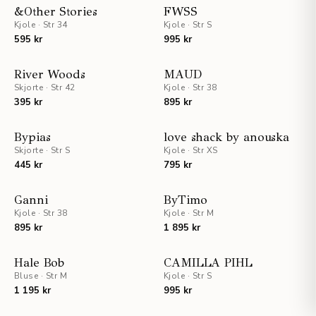
UTSOLGT
STAFF PICKS
&Other Stories
FWSS
Kjole
·
Str 34
Kjole
·
Str S
UTSOLGT
595 kr
995 kr
UTSOLGT
UTSOLGT
River Woods
MAUD
Skjorte
·
Str 42
Kjole
·
Str 38
395 kr
895 kr
UTSOLGT
UTSOLGT
Bypias
love shack by anouska
Skjorte
·
Str S
Kjole
·
Str XS
445 kr
795 kr
UTSOLGT
UTSOLGT
Ganni
ByTimo
Kjole
·
Str 38
Kjole
·
Str M
895 kr
1 895 kr
UTSOLGT
UTSOLGT
Hale Bob
CAMILLA PIHL
Bluse
·
Str M
Kjole
·
Str S
1 195 kr
995 kr