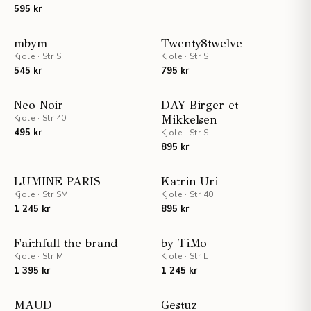
595 kr
mbym
Twenty8twelve
Kjole
·
Str S
Kjole
·
Str S
545 kr
795 kr
Neo Noir
DAY Birger et
Kjole
·
Str 40
Mikkelsen
495 kr
Kjole
·
Str S
895 kr
LUMINE PARIS
Katrin Uri
Kjole
·
Str SM
Kjole
·
Str 40
1 245 kr
895 kr
STAFF PICKS
Faithfull the brand
by TiMo
Kjole
·
Str M
Kjole
·
Str L
1 395 kr
1 245 kr
UTSOLGT
MAUD
Gestuz