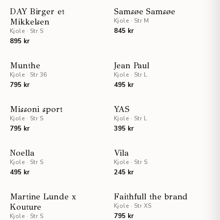
DAY Birger et
Samsøe Samsøe
Mikkelsen
Kjole
·
Str M
845 kr
Kjole
·
Str S
895 kr
Munthe
Jean Paul
Kjole
·
Str 36
Kjole
·
Str L
795 kr
495 kr
STAFF PICKS
Missoni sport
YAS
Kjole
·
Str S
Kjole
·
Str L
795 kr
395 kr
Noella
Vila
Kjole
·
Str S
Kjole
·
Str S
495 kr
245 kr
UTSOLGT
Martine Lunde x
Faithfull the brand
Kouture
Kjole
·
Str XS
795 kr
Kjole
·
Str S