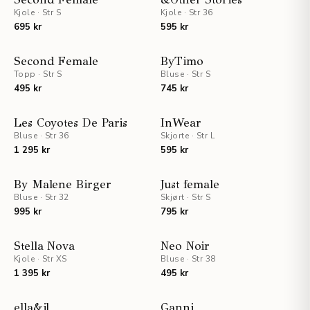
Kjole
·
Str S
NYHET
Kjole
·
Str 36
695 kr
595 kr
NYHET
NYHET
Second Female
ByTimo
Topp
·
Str S
Bluse
·
Str S
495 kr
745 kr
NYHET
STAFF PICKS
Les Coyotes De Paris
InWear
Bluse
·
Str 36
Skjorte
·
Str L
NYHET
1 295 kr
595 kr
UTSOLGT
NYHET
NYHET
By Malene Birger
Just female
Bluse
·
Str 32
Skjørt
·
Str S
995 kr
795 kr
NYHET
NYHET
Stella Nova
Neo Noir
Kjole
·
Str XS
Bluse
·
Str 38
1 395 kr
495 kr
NYHET
NYHET
ella&il
Ganni