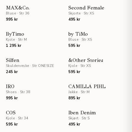
NYHET
NYHET
MAX&Co.
Second Female
Bluse
·
Str 36
Skjorte
·
Str XS
UTSOLGT
995 kr
495 kr
NYHET
ByTimo
by TiMo
Kjole
·
Str M
Bluse
·
Str XS
1 295 kr
595 kr
Silfen
&Other Stories
Skulderveske
·
Str ONESIZE
Kjole
·
Str XS
245 kr
595 kr
IRO
CAMILLA PIHL
Shoes
·
Str 38
Jakke
·
Str M
995 kr
895 kr
NYHET
NYHET
COS
Iben Denim
Kjole
·
Str 34
UTSOLGT
Skjørt
·
Str S
UTSOLGT
595 kr
495 kr