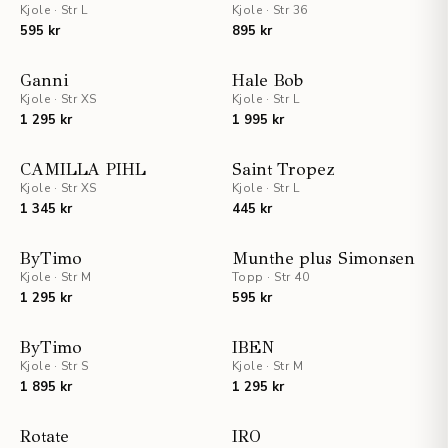
Kjole
·
Str L
Kjole
·
Str 36
595 kr
895 kr
STAFF PICKS
Ganni
Hale Bob
Kjole
·
Str XS
Kjole
·
Str L
1 295 kr
1 995 kr
CAMILLA PIHL
Saint Tropez
Kjole
·
Str XS
Kjole
·
Str L
1 345 kr
445 kr
UTSOLGT
ByTimo
Munthe plus Simonsen
Kjole
·
Str M
Topp
·
Str 40
1 295 kr
595 kr
STAFF PICKS
ByTimo
IBEN
Kjole
·
Str S
Kjole
·
Str M
1 895 kr
1 295 kr
Rotate
IRO