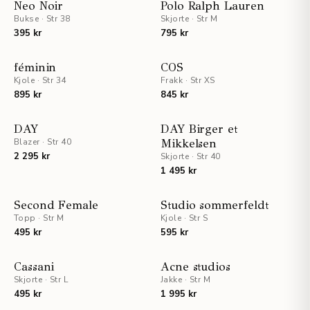
NYHET
NYHET
Neo Noir
Polo Ralph Lauren
Bukse
·
Str 38
Skjorte
·
Str M
395 kr
795 kr
NYHET
NYHET
féminin
COS
Kjole
·
Str 34
UTSOLGT
Frakk
·
Str XS
895 kr
845 kr
STAFF PICKS
NYHET
DAY
DAY Birger et
Blazer
·
Str 40
NYHET
Mikkelsen
2 295 kr
Skjorte
·
Str 40
1 495 kr
STAFF PICKS
NYHET
Second Female
Studio sommerfeldt
Topp
·
Str M
NYHET
Kjole
·
Str S
495 kr
595 kr
NYHET
NYHET
Cassani
Acne studios
Skjorte
·
Str L
Jakke
·
Str M
495 kr
1 995 kr