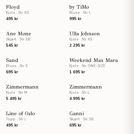
Floyd
by TiMo
Kjole
·
Str XS
Bluse
·
Str L
495 kr
995 kr
STAFF PICKS
Ane Mone
Ulla Johnson
Skjørt
·
Str 38
Kjole
·
Str XS
545 kr
2 295 kr
STAFF PICKS
Sand
Weekend Max Mara
Bluse
·
Str S
Kjole
·
Str ONE-SIZE
695 kr
1 695 kr
UTSOLGT
UTSOLGT
Zimmermann
Zimmermann
Kjole
·
Str M
Kjole
·
Str L
5 495 kr
4 995 kr
Line of Oslo
Ganni
Topp
·
Str L
Skjørt
·
Str 36
495 kr
695 kr