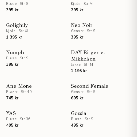
Bluse
·
Str S
Kjole
·
Str M
395 kr
295 kr
NYHET
NYHET
Golightly
Neo Noir
Kjole
·
Str XL
Genser
·
Str S
1 395 kr
395 kr
NYHET
NYHET
Numph
DAY Birger et
Bluse
·
Str S
Mikkelsen
UTSOLGT
395 kr
Jakke
·
Str M
1 195 kr
NYHET
NYHET
Ane Mone
Second Female
Blazer
·
Str 40
Genser
·
Str S
745 kr
695 kr
NYHET
NYHET
YAS
Gossia
Bluse
·
Str 36
Bluse
·
Str S
495 kr
495 kr