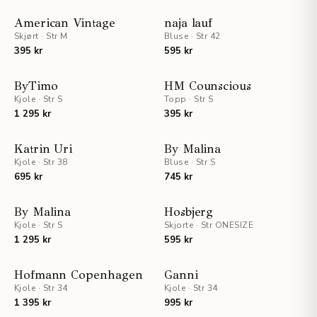
UTSOLGT
American Vintage
naja lauf
Skjørt
·
Str M
Bluse
·
Str 42
395 kr
595 kr
ByTimo
HM Counscious
Kjole
·
Str S
Topp
·
Str S
1 295 kr
395 kr
Katrin Uri
By Malina
Kjole
·
Str 38
Bluse
·
Str S
695 kr
745 kr
STAFF PICKS
By Malina
Hosbjerg
Kjole
·
Str S
Skjorte
·
Str ONESIZE
1 295 kr
595 kr
UTSOLGT
Hofmann Copenhagen
Ganni
Kjole
·
Str 34
Kjole
·
Str 34
1 395 kr
995 kr