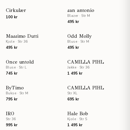
Cirkulær
san antonio
Blazer
·
Str M
100 kr
495 kr
Massimo Dutti
Odd Molly
Kjole
·
Str 36
Bluse
·
Str M
495 kr
495 kr
UTSOLGT
UTSOLGT
Once untold
CAMILLA PIHL
Bluse
·
Str L
Jakke
·
Str 36
745 kr
1 495 kr
ByTimo
CAMILLA PIHL
Bukse
·
Str M
Str XL
795 kr
695 kr
IRO
Hale Bob
Str 36
Kjole
·
Str S
995 kr
1 495 kr