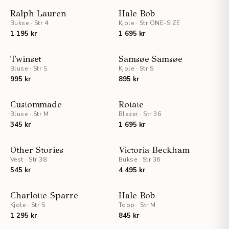
Ralph Lauren
Hale Bob
Bukse
·
Str 4
Kjole
·
Str ONE-SIZE
1 195 kr
1 695 kr
Twinset
Samsøe Samsøe
Bluse
·
Str S
Kjole
·
Str S
995 kr
895 kr
Custommade
Rotate
Bluse
·
Str M
Blazer
·
Str 36
345 kr
1 695 kr
UTSOLGT
Other Stories
Victoria Beckham
Vest
·
Str 38
Bukse
·
Str 36
545 kr
4 495 kr
Charlotte Sparre
Hale Bob
Kjole
·
Str S
Topp
·
Str M
1 295 kr
845 kr