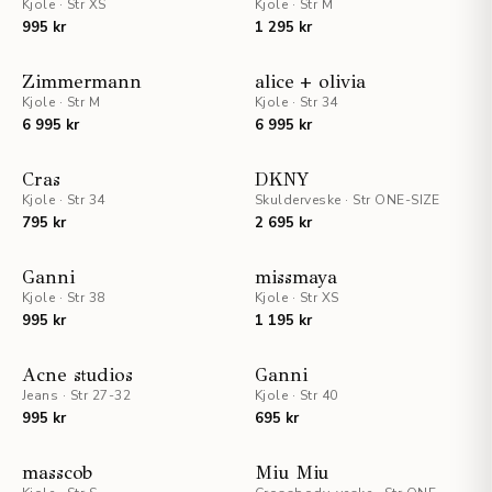
Kjole
·
Str XS
Kjole
·
Str M
995 kr
1 295 kr
Zimmermann
alice + olivia
Kjole
·
Str M
Kjole
·
Str 34
6 995 kr
6 995 kr
UTSOLGT
STAFF PICKS
Cras
DKNY
Kjole
·
Str 34
Skulderveske
·
Str ONE-SIZE
UTSOLGT
795 kr
2 695 kr
UTSOLGT
UTSOLGT
Ganni
missmaya
Kjole
·
Str 38
Kjole
·
Str XS
995 kr
1 195 kr
UTSOLGT
UTSOLGT
Acne studios
Ganni
Jeans
·
Str 27-32
Kjole
·
Str 40
995 kr
695 kr
UTSOLGT
STAFF PICKS
masscob
Miu Miu