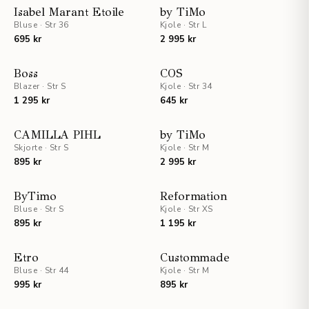
STAFF PICKS
Isabel Marant Etoile
by TiMo
Bluse
·
Str 36
Kjole
·
Str L
695 kr
2 995 kr
UTSOLGT
UTSOLGT
Boss
COS
Blazer
·
Str S
Kjole
·
Str 34
1 295 kr
645 kr
CAMILLA PIHL
by TiMo
Skjorte
·
Str S
Kjole
·
Str M
895 kr
2 995 kr
ByTimo
Reformation
Bluse
·
Str S
Kjole
·
Str XS
895 kr
1 195 kr
Etro
Custommade
Bluse
·
Str 44
Kjole
·
Str M
995 kr
895 kr