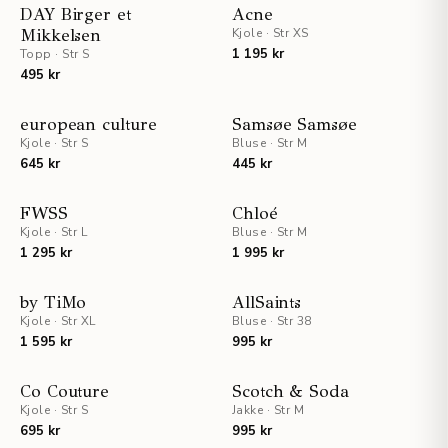
UTSOLGT
DAY Birger et
Acne
Mikkelsen
Kjole
·
Str XS
1 195 kr
Topp
·
Str S
495 kr
european culture
Samsøe Samsøe
Kjole
·
Str S
Bluse
·
Str M
645 kr
445 kr
STAFF PICKS
FWSS
Chloé
Kjole
·
Str L
Bluse
·
Str M
1 295 kr
1 995 kr
by TiMo
AllSaints
Kjole
·
Str XL
Bluse
·
Str 38
1 595 kr
995 kr
STAFF PICKS
Co Couture
Scotch & Soda
Kjole
·
Str S
Jakke
·
Str M
UTSOLGT
695 kr
995 kr