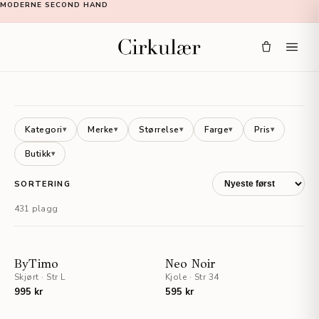
MODERNE SECOND HAND
Kategori
Merke
Størrelse
Farge
Pris
▾
▾
▾
▾
▾
Butikk
▾
SORTERING
431 plagg
STAFF PICKS
NYHET
ByTimo
Neo Noir
Skjørt
·
Str L
NYHET
Kjole
·
Str 34
995 kr
595 kr