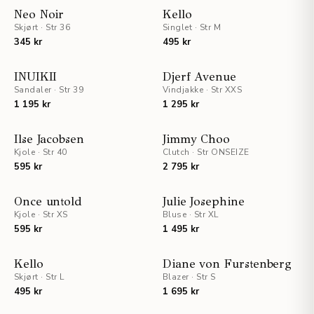
Neo Noir
Kello
Skjørt
·
Str 36
Singlet
·
Str M
345 kr
495 kr
INUIKII
Djerf Avenue
Sandaler
·
Str 39
Vindjakke
·
Str XXS
1 195 kr
1 295 kr
Ilse Jacobsen
Jimmy Choo
Kjole
·
Str 40
Clutch
·
Str ONSEIZE
595 kr
2 795 kr
UTSOLGT
Once untold
Julie Josephine
Kjole
·
Str XS
Bluse
·
Str XL
595 kr
1 495 kr
Kello
Diane von Furstenberg
Skjørt
·
Str L
Blazer
·
Str S
495 kr
1 695 kr