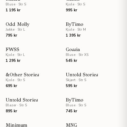
Bluse
·
Str S
Kjole
·
Str S
1 195 kr
995 kr
NYHET
NYHET
Odd Molly
ByTimo
Jakke
·
Str L
Kjole
·
Str M
795 kr
1 395 kr
NYHET
NYHET
FWSS
Gossia
Kjole
·
Str L
Bluse
·
Str XS
UTSOLGT
1 295 kr
545 kr
NYHET
NYHET
&Other Stories
Untold Stories
Kjole
·
Str S
Skjørt
·
Str S
695 kr
595 kr
NYHET
NYHET
Untold Stories
ByTimo
Blazer
·
Str S
Bluse
·
Str S
895 kr
745 kr
NYHET
NYHET
Minimum
MNG