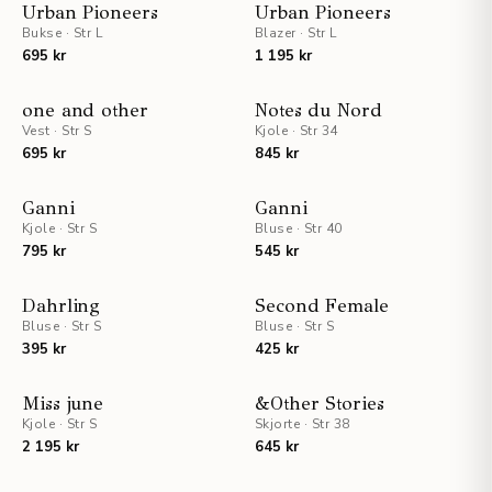
NYHET
NYHET
Urban Pioneers
Urban Pioneers
Bukse
·
Str L
Blazer
·
Str L
695 kr
1 195 kr
NYHET
NYHET
one and other
Notes du Nord
Vest
·
Str S
Kjole
·
Str 34
695 kr
845 kr
NYHET
NYHET
Ganni
Ganni
Kjole
·
Str S
Bluse
·
Str 40
795 kr
545 kr
NYHET
NYHET
Dahrling
Second Female
Bluse
·
Str S
UTSOLGT
Bluse
·
Str S
395 kr
425 kr
NYHET
NYHET
Miss june
&Other Stories
Kjole
·
Str S
Skjorte
·
Str 38
2 195 kr
645 kr