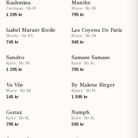
NYHET
NYHET
Kashmina
Munthe
Cardigan
·
Str M
Bluse
·
Str 36
1 295 kr
795 kr
NYHET
NYHET
Isabel Marant Etoile
Les Coyotes De Paris
Shorts
·
Str XS
Bluse
·
Str 34
745 kr
945 kr
NYHET
NYHET
Sandro
Samsøe Samsøe
Kjole
·
Str 36
Kjole
·
Str XL
1 395 kr
795 kr
STAFF PICKS
NYHET
Va Vite
By Malene Birger
Bluse
·
Str 36
NYHET
Bukse
·
Str M
245 kr
1 595 kr
UTSOLGT
NYHET
NYHET
Gestuz
Numph
Kjole
·
Str XL
Kjole
·
Str XL
795 kr
595 kr
NYHET
NYHET