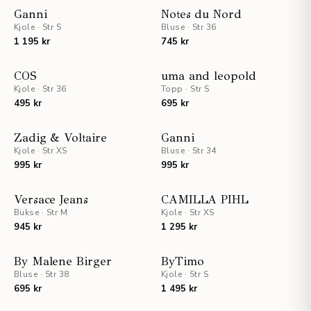
Ganni
Notes du Nord
Kjole
·
Str S
Bluse
·
Str 36
1 195 kr
745 kr
COS
uma and leopold
Kjole
·
Str 36
Topp
·
Str S
495 kr
695 kr
UTSOLGT
UTSOLGT
Zadig & Voltaire
Ganni
Kjole
·
Str XS
Bluse
·
Str 34
995 kr
995 kr
STAFF PICKS
Versace Jeans
CAMILLA PIHL
Bukse
·
Str M
Kjole
·
Str XS
945 kr
1 295 kr
By Malene Birger
ByTimo
Bluse
·
Str 38
Kjole
·
Str S
695 kr
1 495 kr