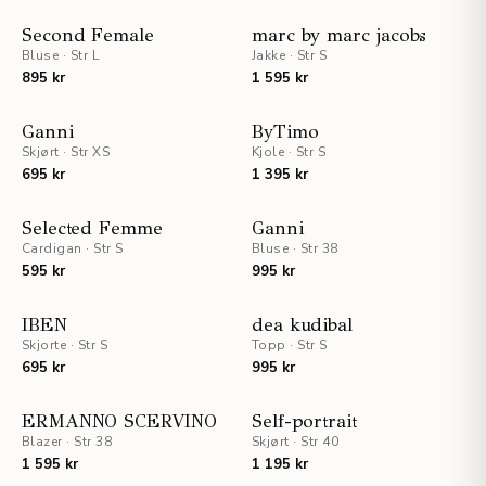
STAFF PICKS
Second Female
marc by marc jacobs
Bluse
·
Str L
Jakke
·
Str S
895 kr
1 595 kr
Ganni
ByTimo
Skjørt
·
Str XS
Kjole
·
Str S
695 kr
1 395 kr
UTSOLGT
Selected Femme
Ganni
Cardigan
·
Str S
Bluse
·
Str 38
595 kr
995 kr
UTSOLGT
IBEN
dea kudibal
Skjorte
·
Str S
Topp
·
Str S
695 kr
995 kr
ERMANNO SCERVINO
Self-portrait
Blazer
·
Str 38
Skjørt
·
Str 40
1 595 kr
1 195 kr