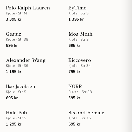
Polo Ralph Lauren
ByTimo
Kjole
·
Str M
Kjole
·
Str S
3 395 kr
1 395 kr
STAFF PICKS
Gestuz
Mos Mosh
Kjole
·
Str 38
Kjole
·
Str S
895 kr
695 kr
Alexander Wang
Riccovero
Kjole
·
Str 36
Kjole
·
Str 34
1 195 kr
795 kr
UTSOLGT
Ilse Jacobsen
NORR
Kjole
·
Str S
Bluse
·
Str 38
695 kr
595 kr
UTSOLGT
STAFF PICKS
Hale Bob
Second Female
Kjole
·
Str S
Kjole
·
Str XS
1 295 kr
695 kr