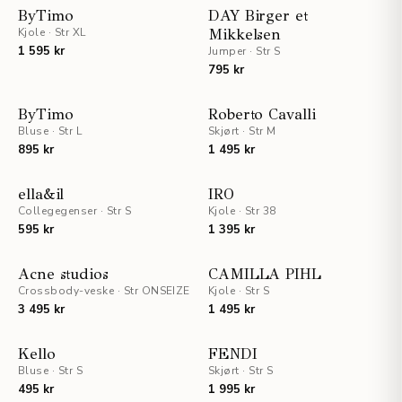
ByTimo
DAY Birger et
Kjole
·
Str XL
Mikkelsen
1 595 kr
Jumper
·
Str S
795 kr
ByTimo
Roberto Cavalli
Bluse
·
Str L
Skjørt
·
Str M
895 kr
1 495 kr
UTSOLGT
ella&il
IRO
Collegegenser
·
Str S
Kjole
·
Str 38
595 kr
1 395 kr
Acne studios
CAMILLA PIHL
Crossbody-veske
·
Str ONSEIZE
Kjole
·
Str S
3 495 kr
1 495 kr
Kello
FENDI
Bluse
·
Str S
Skjørt
·
Str S
495 kr
1 995 kr