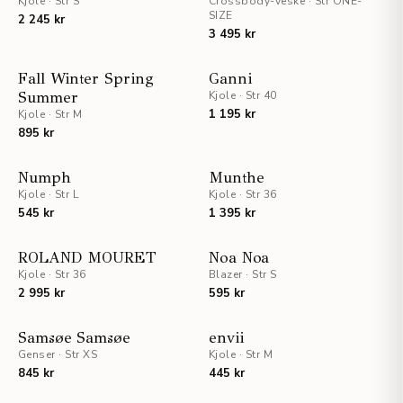
Kjole
·
Str S
Crossbody-veske
·
UTSOLGT
Str ONE-
SIZE
2 245 kr
3 495 kr
UTSOLGT
STAFF PICKS
Fall Winter Spring
Ganni
Summer
Kjole
·
Str 40
UTSOLGT
1 195 kr
Kjole
·
Str M
895 kr
UTSOLGT
UTSOLGT
Numph
Munthe
Kjole
·
Str L
Kjole
·
Str 36
545 kr
1 395 kr
UTSOLGT
UTSOLGT
ROLAND MOURET
Noa Noa
Kjole
·
Str 36
Blazer
·
Str S
2 995 kr
595 kr
STAFF PICKS
UTSOLGT
Samsøe Samsøe
envii
Genser
·
Str XS
UTSOLGT
Kjole
·
Str M
845 kr
445 kr