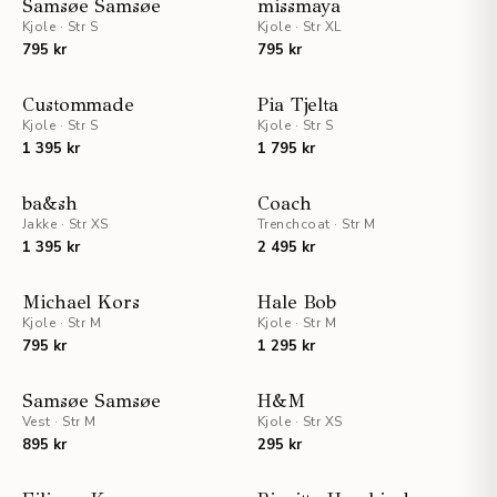
Samsøe Samsøe
missmaya
Kjole
·
Str S
Kjole
·
Str XL
795 kr
795 kr
NYHET
NYHET
Custommade
Pia Tjelta
Kjole
·
Str S
Kjole
·
Str S
1 395 kr
1 795 kr
NYHET
NYHET
ba&sh
Coach
Jakke
·
Str XS
Trenchcoat
·
Str M
1 395 kr
2 495 kr
NYHET
NYHET
Michael Kors
Hale Bob
Kjole
·
Str M
UTSOLGT
Kjole
·
Str M
795 kr
1 295 kr
NYHET
NYHET
Samsøe Samsøe
H&M
Vest
·
Str M
Kjole
·
Str XS
895 kr
295 kr
STAFF PICKS
NYHET