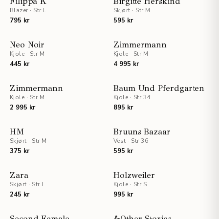
Filippa K
Birgitte Herskind
Blazer
·
Str L
NYHET
Skjørt
·
Str M
795 kr
595 kr
NYHET
STAFF PICKS
Neo Noir
Zimmermann
Kjole
·
Str M
Kjole
·
Str M
NYHET
445 kr
4 995 kr
NYHET
STAFF PICKS
Zimmermann
Baum Und Pferdgarten
Kjole
·
Str M
Kjole
·
Str 34
NYHET
2 995 kr
895 kr
STAFF PICKS
NYHET
HM
Bruuns Bazaar
Skjørt
·
Str M
NYHET
Vest
·
Str 36
375 kr
595 kr
UTSOLGT
STAFF PICKS
NYHET
Zara
Holzweiler
Skjørt
·
Str L
NYHET
Kjole
·
Str S
245 kr
995 kr
STAFF PICKS
NYHET
Second Female
&Other Stories