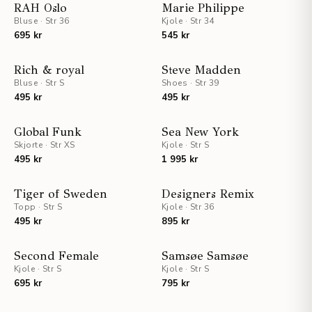
NYHET
STAFF PICKS
RAH Oslo
Marie Philippe
Bluse
·
Str 36
Kjole
·
Str 34
NYHET
695 kr
545 kr
NYHET
NYHET
Rich & royal
Steve Madden
Bluse
·
Str S
UTSOLGT
Shoes
·
Str 39
UTSOLGT
495 kr
495 kr
NYHET
NYHET
Global Funk
Sea New York
Skjorte
·
Str XS
Kjole
·
Str S
495 kr
1 995 kr
NYHET
NYHET
Tiger of Sweden
Designers Remix
Topp
·
Str S
Kjole
·
Str 36
495 kr
895 kr
NYHET
NYHET
Second Female
Samsøe Samsøe
Kjole
·
Str S
Kjole
·
Str S
695 kr
795 kr