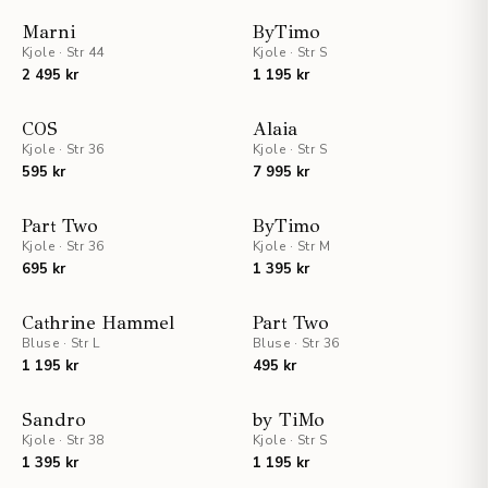
STAFF PICKS
Marni
ByTimo
Kjole
·
Str 44
Kjole
·
Str S
2 495 kr
1 195 kr
COS
Alaia
Kjole
·
Str 36
Kjole
·
Str S
595 kr
7 995 kr
STAFF PICKS
Part Two
ByTimo
Kjole
·
Str 36
Kjole
·
Str M
695 kr
1 395 kr
UTSOLGT
UTSOLGT
Cathrine Hammel
Part Two
Bluse
·
Str L
Bluse
·
Str 36
1 195 kr
495 kr
Sandro
by TiMo
Kjole
·
Str 38
Kjole
·
Str S
1 395 kr
1 195 kr