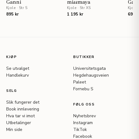
Ganni
missmaya
Gan
Kjole
·
Str S
Kjole
·
Str XS
Kjole
895 kr
1 195 kr
695 k
KJØP
BUTIKKER
Se utvalget
Universitetsgata
Handlekurv
Hegdehaugsveien
Paleet
Fornebu S
SELG
Slik fungerer det
FØLG OSS
Book innlevering
Hva tar vi imot
Nyhetsbrev
Utbetalinger
Instagram
Min side
TikTok
Facebook