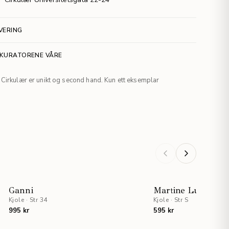
VERING
 KURATORENE VÅRE
Cirkulær er unikt og second hand. Kun ett eksemplar
Ganni
Martine Lunde x 
Kjole
·
Str 34
Kjole
·
Str S
995 kr
595 kr