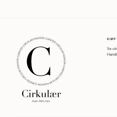
KJØP
Se ut
Handl