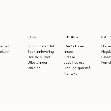
SELG
OM OSS
BUTI
valget
Slik fungerer det
Om Cirkulær
Unive
ekurv
Book innlevering
Inspo
Hegde
Hva tar vi imot
Presse
Palee
Utbetalinger
Jobb hos oss
Forne
Min side
Vanlige spørsmål
Kontakt