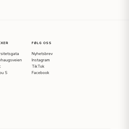
KKER
FØLG OSS
rsitetsgata
Nyhetsbrev
haugsveien
Instagram
t
TikTok
bu S
Facebook