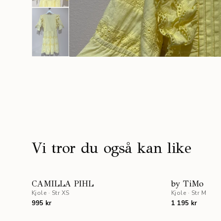
Vi tror du også kan like
CAMILLA PIHL
by TiMo
Kjole
·
Str XS
Kjole
·
Str M
995 kr
1 195 kr