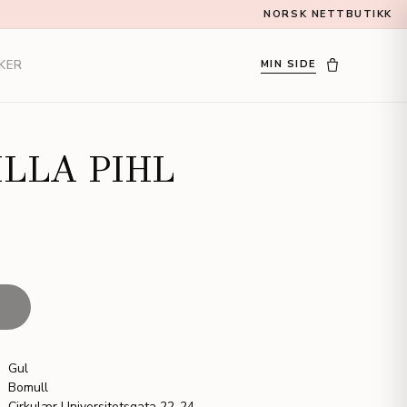
NORSK NETTBUTIKK
KER
MIN SIDE
LLA PIHL
T
Gul
Bomull
Cirkulær Universitetsgata 22-24