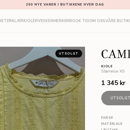
250 NYE VARER I BUTIKKENE HVER DAG
HETER
KLÆR
KJOLER
VESKER
MERKER
BOOK TID
OM OSS
VÅRE BUTIK
CAMI
UTSOLGT
KJOLE
Størrelse
XS
1 345 kr
UTSOLG
FARGE
MATERIALE
I BUTIKK