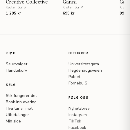
Creative Collective
Ganni
Gan
Kjole
·
Str S
Kjole
·
Str M
Kjole
1 295 kr
695 kr
995 k
KJØP
BUTIKKER
Se utvalget
Universitetsgata
Handlekurv
Hegdehaugsveien
Paleet
Fornebu S
SELG
Slik fungerer det
FØLG OSS
Book innlevering
Hva tar vi imot
Nyhetsbrev
Utbetalinger
Instagram
Min side
TikTok
Facebook