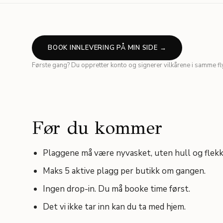
BOOK INNLEVERING PÅ MIN SIDE →
Første gang? Du oppretter konto og signerer vilkårene i samme flyt
Før du kommer
Plaggene må være nyvasket, uten hull og flekk
Maks 5 aktive plagg per butikk om gangen.
Ingen drop-in. Du må booke time først.
Det vi ikke tar inn kan du ta med hjem.