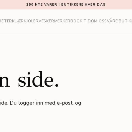
250 NYE VARER I BUTIKKENE HVER DAG
HETER
KLÆR
KJOLER
VESKER
MERKER
BOOK TID
OM OSS
VÅRE BUTIK
 side.
side. Du logger inn med e-post, og