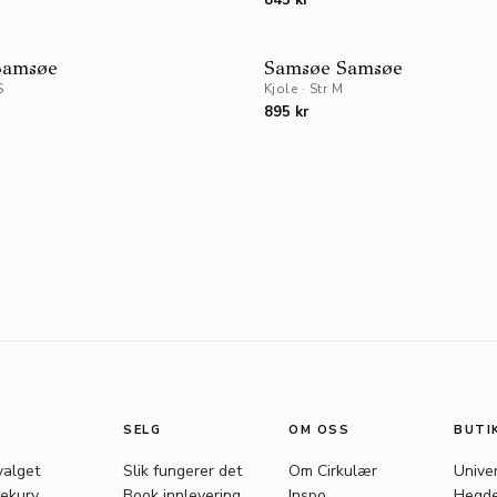
845 kr
UTSOLGT
Samsøe
Samsøe Samsøe
S
Kjole
·
Str M
895 kr
SELG
OM OSS
BUTI
valget
Slik fungerer det
Om Cirkulær
Unive
ekurv
Book innlevering
Inspo
Hegde