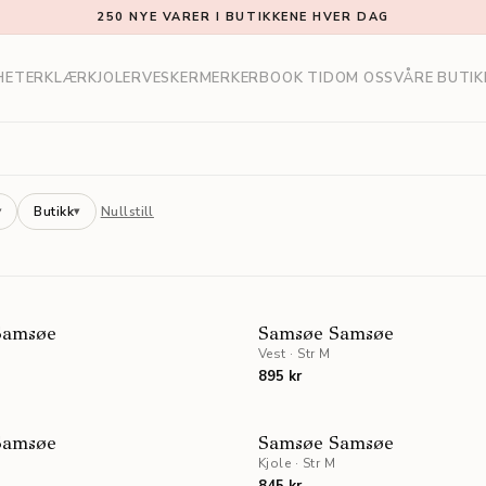
250 NYE VARER I BUTIKKENE HVER DAG
HETER
KLÆR
KJOLER
VESKER
MERKER
BOOK TID
OM OSS
VÅRE BUTIK
Butikk
Nullstill
▾
▾
NYHET
Samsøe
Samsøe Samsøe
Vest
·
Str M
895 kr
Samsøe
Samsøe Samsøe
Kjole
·
Str M