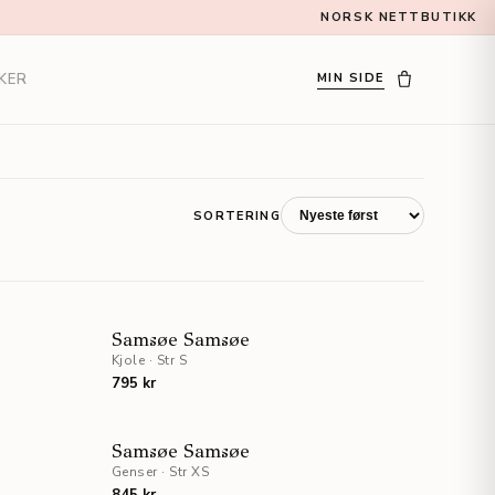
NORSK NETTBUTIKK
KER
MIN SIDE
SORTERING
NYHET
Samsøe Samsøe
Kjole
·
Str S
795 kr
UTSOLGT
STAFF PICKS
Samsøe Samsøe
Genser
·
Str XS
UTSOLGT