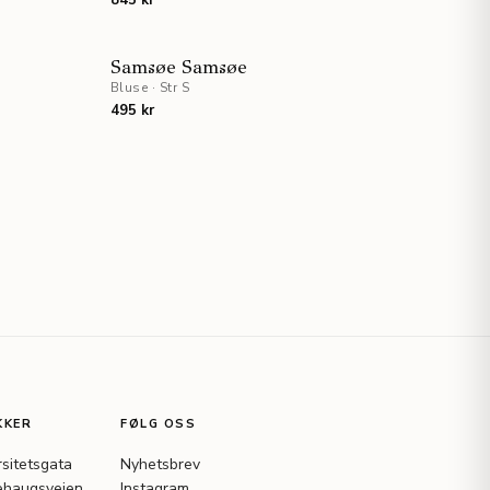
845 kr
UTSOLGT
UTSOLGT
Samsøe Samsøe
Bluse
·
Str S
495 kr
KKER
FØLG OSS
rsitetsgata
Nyhetsbrev
haugsveien
Instagram