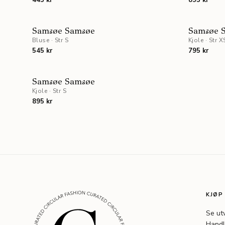
445 kr
895 kr
UTSOLGT
Samsøe Samsøe
Samsøe 
Bluse
·
Str S
Kjole
·
Str X
545 kr
795 kr
UTSOLGT
Samsøe Samsøe
Kjole
·
Str S
895 kr
KJØP
Se ut
Handl