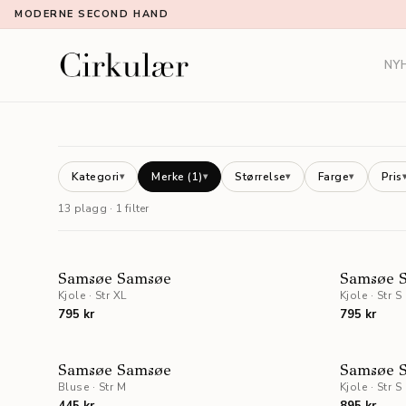
MODERNE SECOND HAND
NY
Kategori
Merke
(1)
Størrelse
Farge
Pris
▾
▾
▾
▾
13 plagg · 1 filter
NYHET
Samsøe Samsøe
Samsøe 
Kjole
·
Str XL
Kjole
·
Str S
795 kr
795 kr
Samsøe Samsøe
Samsøe 
Bluse
·
Str M
Kjole
·
Str S