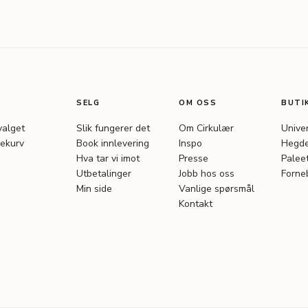
SELG
OM OSS
BUTI
valget
Slik fungerer det
Om Cirkulær
Unive
ekurv
Book innlevering
Inspo
Hegde
Hva tar vi imot
Presse
Palee
Utbetalinger
Jobb hos oss
Forne
Min side
Vanlige spørsmål
Kontakt