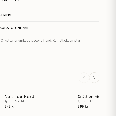
VERING
 KURATORENE VÅRE
Cirkulær er unikt og second hand. Kun ett eksemplar
NYHET
Notes du Nord
&Other Stories
Kjole
·
Str 34
Kjole
·
Str 36
845 kr
595 kr