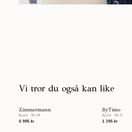
Vi tror du også kan like
Zimmermann
ByTimo
Kjole
·
Str M
Kjole
·
Str S
6 995 kr
1 395 kr