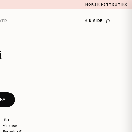
NORSK NETTBUTIKK
KER
MIN SIDE
i
URV
Blå
Viskose
Fornebu S