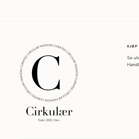
KJØP
Se ut
Handl