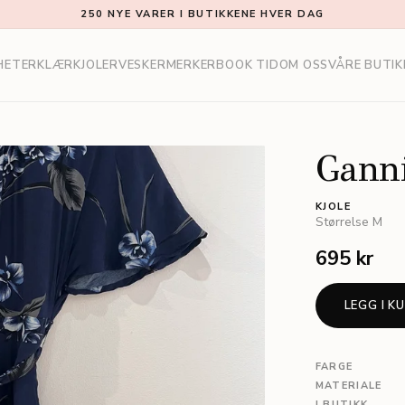
250 NYE VARER I BUTIKKENE HVER DAG
HETER
KLÆR
KJOLER
VESKER
MERKER
BOOK TID
OM OSS
VÅRE BUTIK
Gann
KJOLE
Størrelse
M
695 kr
LEGG I K
FARGE
MATERIALE
I BUTIKK