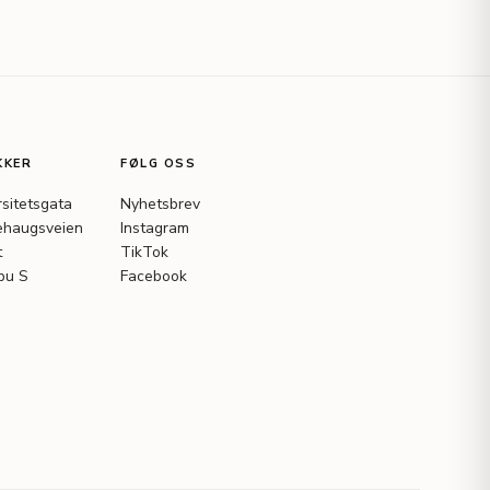
KKER
FØLG OSS
rsitetsgata
Nyhetsbrev
haugsveien
Instagram
t
TikTok
bu S
Facebook