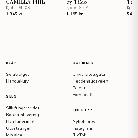
CAMILLA PIHL
by TiMo
Tali
Kjole
·
Str XS
Kjole
·
Str M
Kjole
1 345 kr
1 195 kr
545 k
KJØP
BUTIKKER
Se utvalget
Universitetsgata
Handlekurv
Hegdehaugsveien
Paleet
Fornebu S
SELG
Slik fungerer det
FØLG OSS
Book innlevering
Hva tar vi imot
Nyhetsbrev
Utbetalinger
Instagram
Min side
TikTok