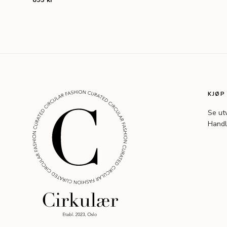
895 kr
KJØP
Se ut
Handl