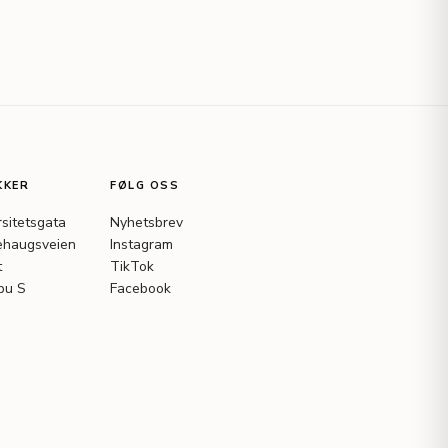
KKER
FØLG OSS
rsitetsgata
Nyhetsbrev
haugsveien
Instagram
t
TikTok
bu S
Facebook