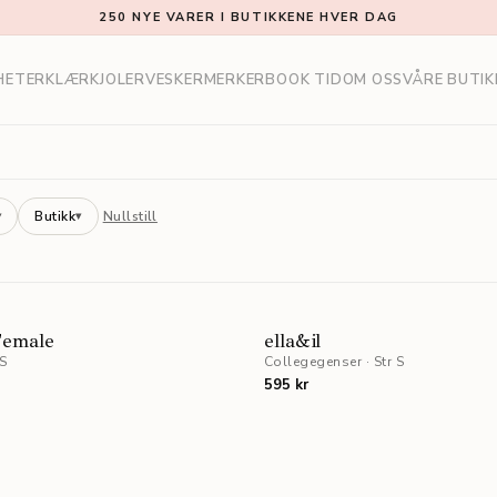
250 NYE VARER I BUTIKKENE HVER DAG
HETER
KLÆR
KJOLER
VESKER
MERKER
BOOK TID
OM OSS
VÅRE BUTIK
Butikk
Nullstill
▾
▾
NYHET
Female
ella&il
 S
Collegegenser
·
Str S
595 kr