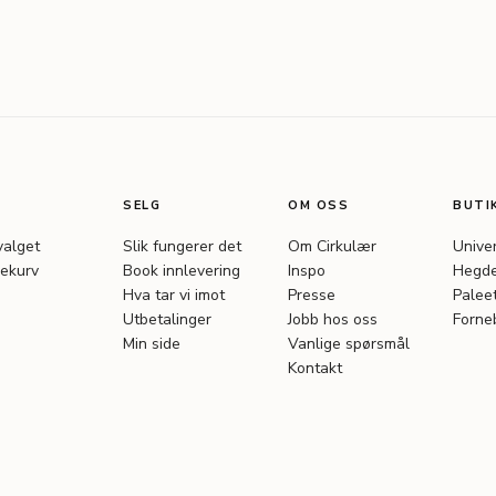
SELG
OM OSS
BUTI
valget
Slik fungerer det
Om Cirkulær
Unive
ekurv
Book innlevering
Inspo
Hegde
Hva tar vi imot
Presse
Palee
Utbetalinger
Jobb hos oss
Forne
Min side
Vanlige spørsmål
Kontakt