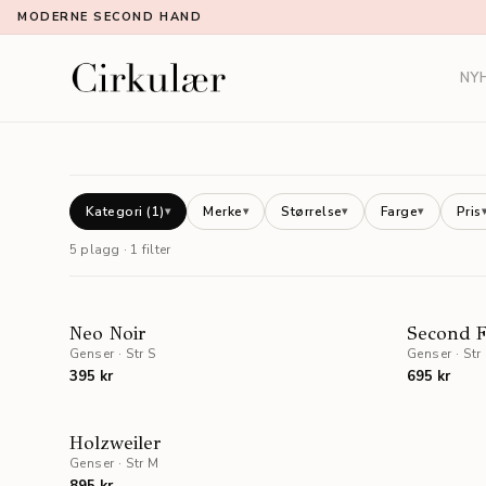
MODERNE SECOND HAND
NY
Kategori
(1)
Merke
Størrelse
Farge
Pris
▾
▾
▾
▾
5 plagg · 1 filter
NYHET
Neo Noir
Second 
Genser
·
Str S
Genser
·
Str
395 kr
695 kr
UTSOLGT
Holzweiler
Genser
·
Str M