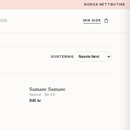
NORSK NETTBUTIKK
KER
MIN SIDE
SORTERING
STAFF PICKS
Samsøe Samsøe
Genser
·
Str XS
UTSOLGT
845 kr