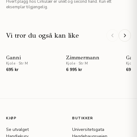
Hvert plagg hos Cirkulær er unikt og second hand. Kun ett
eksemplar tilgjengelig.
Vi tror du også kan like
Ganni
Zimmermann
Gan
Kjole
·
Str M
Kjole
·
Str M
Kjole
695 kr
6 995 kr
695 k
KJØP
BUTIKKER
Se utvalget
Universitetsgata
Handlekurv
Hegdehaugsveien