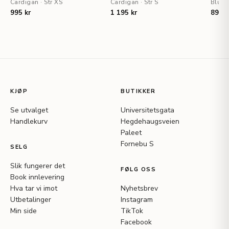
Cardigan
·
Str XS
Cardigan
·
Str S
Bluse
995 kr
1 195 kr
895 k
KJØP
BUTIKKER
Se utvalget
Universitetsgata
Handlekurv
Hegdehaugsveien
Paleet
Fornebu S
SELG
Slik fungerer det
FØLG OSS
Book innlevering
Hva tar vi imot
Nyhetsbrev
Utbetalinger
Instagram
Min side
TikTok
Facebook