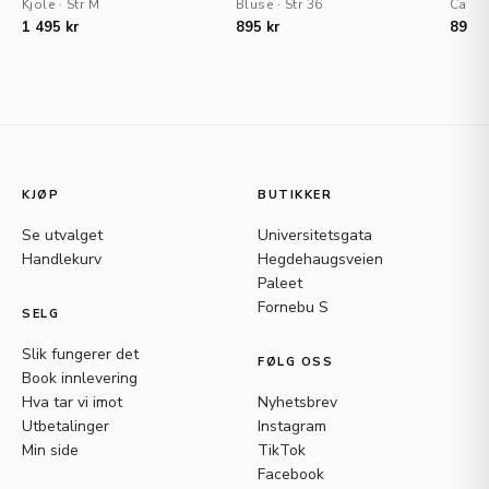
Kjole
·
Str M
Bluse
·
Str 36
Cardi
1 495 kr
895 kr
895 k
KJØP
BUTIKKER
Se utvalget
Universitetsgata
Handlekurv
Hegdehaugsveien
Paleet
Fornebu S
SELG
Slik fungerer det
FØLG OSS
Book innlevering
Hva tar vi imot
Nyhetsbrev
Utbetalinger
Instagram
Min side
TikTok
Facebook