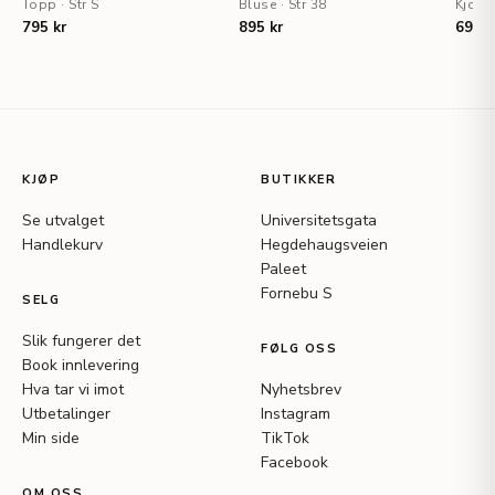
Topp
·
Str S
Bluse
·
Str 38
Kjole
795 kr
895 kr
695 k
KJØP
BUTIKKER
Se utvalget
Universitetsgata
Handlekurv
Hegdehaugsveien
Paleet
Fornebu S
SELG
Slik fungerer det
FØLG OSS
Book innlevering
Hva tar vi imot
Nyhetsbrev
Utbetalinger
Instagram
Min side
TikTok
Facebook
OM OSS