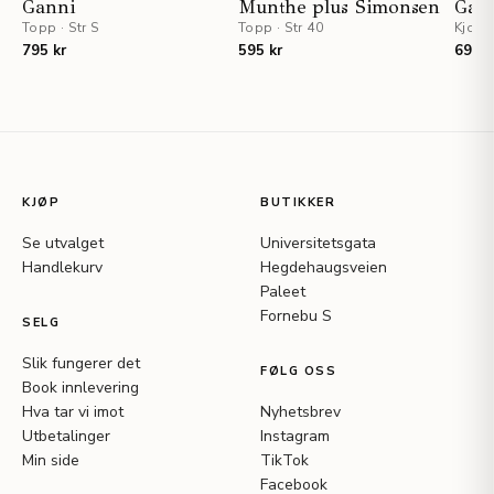
Ganni
Munthe plus Simonsen
Gan
Topp
·
Str S
Topp
·
Str 40
Kjole
795 kr
595 kr
695 k
KJØP
BUTIKKER
Se utvalget
Universitetsgata
Handlekurv
Hegdehaugsveien
Paleet
Fornebu S
SELG
Slik fungerer det
FØLG OSS
Book innlevering
Hva tar vi imot
Nyhetsbrev
Utbetalinger
Instagram
Min side
TikTok
Facebook