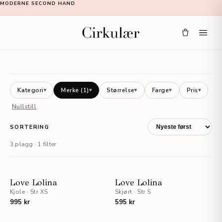
MODERNE SECOND HAND
Kategori
Merke
(1)
Størrelse
Farge
Pris
▾
▾
▾
▾
▾
Nullstill
SORTERING
3 plagg · 1 filter
UTSOLGT
UTSOLGT
Love Lolina
Love Lolina
Kjole
·
Str XS
Skjørt
·
Str S
995 kr
595 kr