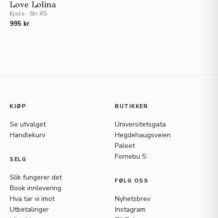
UTSOLGT
Love Lolina
Kjole
·
Str XS
995 kr
KJØP
BUTIKKER
Se utvalget
Universitetsgata
Handlekurv
Hegdehaugsveien
Paleet
Fornebu S
SELG
Slik fungerer det
FØLG OSS
Book innlevering
Hva tar vi imot
Nyhetsbrev
Utbetalinger
Instagram