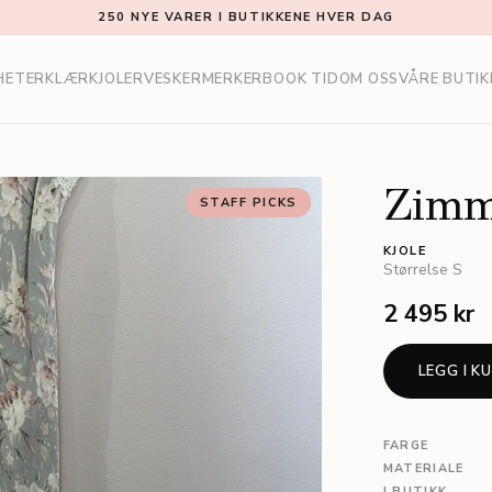
250 NYE VARER I BUTIKKENE HVER DAG
HETER
KLÆR
KJOLER
VESKER
MERKER
BOOK TID
OM OSS
VÅRE BUTIK
Zimm
STAFF PICKS
KJOLE
Størrelse
S
2 495 kr
LEGG I K
FARGE
MATERIALE
I BUTIKK