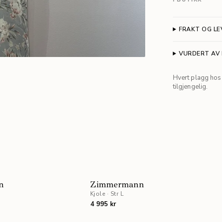
FRAKT OG LE
VURDERT AV
Hvert plagg hos 
tilgjengelig.
n
Zimmermann
Kjole
·
Str L
4 995 kr