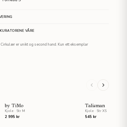
VERING
 KURATORENE VÅRE
Cirkulær er unikt og second hand. Kun ett eksemplar
by TiMo
Talisman
Kjole
·
Str M
Kjole
·
Str XS
2 995 kr
545 kr