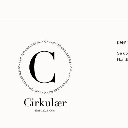
KJØP
Se ut
Handl