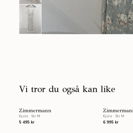
Vi tror du også kan like
Zimmermann
Zimmerman
Kjole
·
Str M
Kjole
·
Str M
5 495 kr
6 995 kr