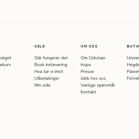
SELG
OM OSS
BUTI
valget
Slik fungerer det
Om Cirkulær
Unive
ekurv
Book innlevering
Inspo
Hegde
Hva tar vi imot
Presse
Palee
Utbetalinger
Jobb hos oss
Forne
Min side
Vanlige spørsmål
Kontakt