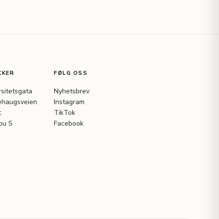
KKER
FØLG OSS
rsitetsgata
Nyhetsbrev
haugsveien
Instagram
t
TikTok
bu S
Facebook