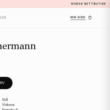
NORSK NETTBUTIKK
KER
MIN SIDE
ermann
URV
Grå
Viskose
Fornebu S