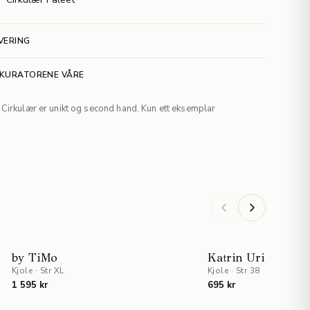
VERING
 KURATORENE VÅRE
Cirkulær er unikt og second hand. Kun ett eksemplar
by TiMo
Katrin Uri
Kjole
·
Str XL
Kjole
·
Str 38
1 595 kr
695 kr