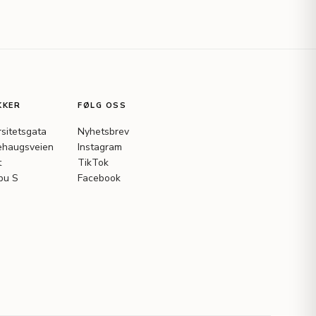
KKER
FØLG OSS
rsitetsgata
Nyhetsbrev
haugsveien
Instagram
t
TikTok
bu S
Facebook