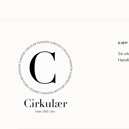
KJØP
Se ut
Handl