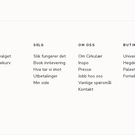
SELG
OM OSS
BUTI
valget
Slik fungerer det
Om Cirkulær
Unive
ekurv
Book innlevering
Inspo
Hegde
Hva tar vi imot
Presse
Palee
Utbetalinger
Jobb hos oss
Forne
Min side
Vanlige spørsmål
Kontakt