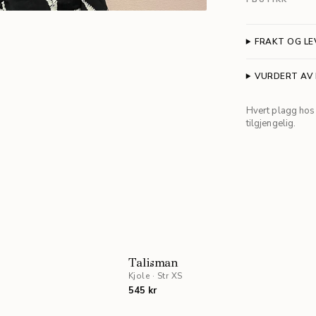
FRAKT OG LE
VURDERT AV
Hvert plagg hos 
tilgjengelig.
e
Talisman
Kjole
·
Str XS
545 kr