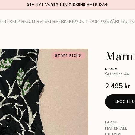
250 NYE VARER I BUTIKKENE HVER DAG
HETER
KLÆR
KJOLER
VESKER
MERKER
BOOK TID
OM OSS
VÅRE BUTIK
Marn
STAFF PICKS
KJOLE
Størrelse
44
2 495 kr
LEGG I K
FARGE
MATERIALE
I BUTIKK