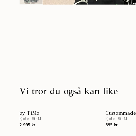
Vi tror du også kan like
by TiMo
Custommad
Kjole
·
Str M
Kjole
·
Str M
2 995 kr
895 kr