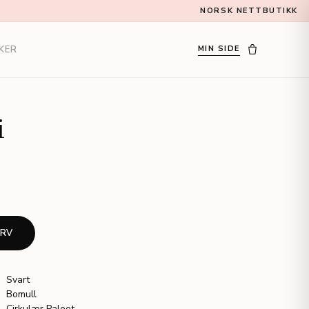
NORSK NETTBUTIKK
KER
MIN SIDE
i
URV
Svart
Bomull
Cirkulær Paleet