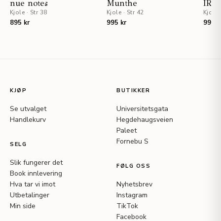
nue notes
Munthe
IRO
Kjole
·
Str 38
Kjole
·
Str 42
Kjole
895 kr
995 kr
995 k
KJØP
BUTIKKER
Se utvalget
Universitetsgata
Handlekurv
Hegdehaugsveien
Paleet
Fornebu S
SELG
Slik fungerer det
FØLG OSS
Book innlevering
Hva tar vi imot
Nyhetsbrev
Utbetalinger
Instagram
Min side
TikTok
Facebook