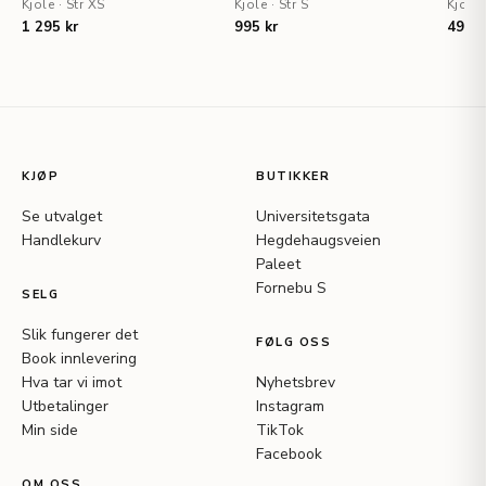
Kjole
·
Str XS
Kjole
·
Str S
Kjole
1 295 kr
995 kr
495 k
KJØP
BUTIKKER
Se utvalget
Universitetsgata
Handlekurv
Hegdehaugsveien
Paleet
Fornebu S
SELG
Slik fungerer det
FØLG OSS
Book innlevering
Hva tar vi imot
Nyhetsbrev
Utbetalinger
Instagram
Min side
TikTok
Facebook
OM OSS