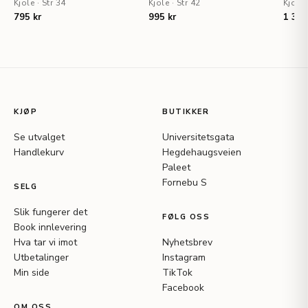
Kjole
·
Str 34
Kjole
·
Str 42
Kjole
795 kr
995 kr
1 395
KJØP
BUTIKKER
Se utvalget
Universitetsgata
Handlekurv
Hegdehaugsveien
Paleet
Fornebu S
SELG
Slik fungerer det
FØLG OSS
Book innlevering
Hva tar vi imot
Nyhetsbrev
Utbetalinger
Instagram
Min side
TikTok
Facebook
OM OSS