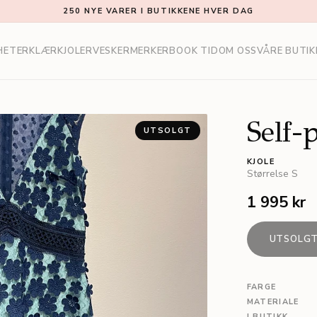
250 NYE VARER I BUTIKKENE HVER DAG
HETER
KLÆR
KJOLER
VESKER
MERKER
BOOK TID
OM OSS
VÅRE BUTIK
Self-p
UTSOLGT
KJOLE
Størrelse
S
1 995 kr
UTSOLG
FARGE
MATERIALE
I BUTIKK