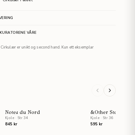
VERING
 KURATORENE VÅRE
Cirkulær er unikt og second hand. Kun ett eksemplar
S
NYHET
Notes du Nord
&Other Stories
T
Kjole
·
Str 34
Kjole
·
Str 36
845 kr
595 kr