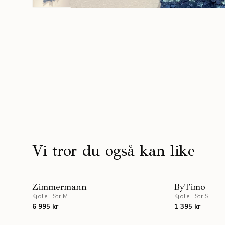
Vi tror du også kan like
Zimmermann
ByTimo
Kjole
·
Str M
Kjole
·
Str S
6 995 kr
1 395 kr