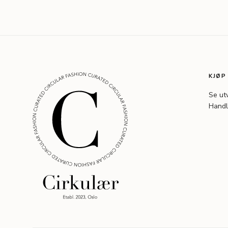
KJØP
Se ut
Handl