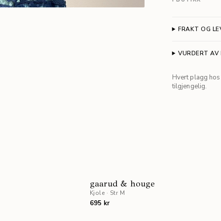
FRAKT OG LE
VURDERT AV
Hvert plagg hos 
tilgjengelig.
NYHET
STAFF PICK
gaarud & houge
Kjole
·
Str M
NYHE
695 kr