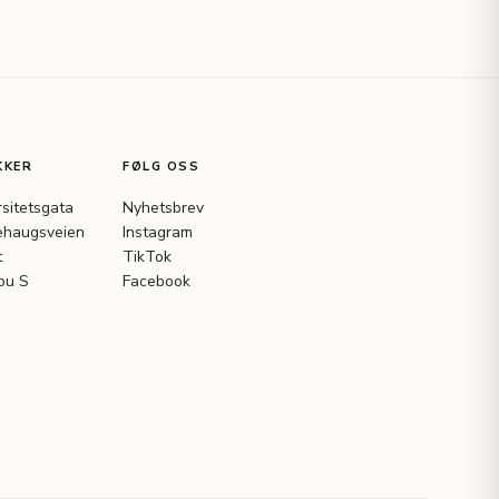
KKER
FØLG OSS
rsitetsgata
Nyhetsbrev
haugsveien
Instagram
t
TikTok
bu S
Facebook