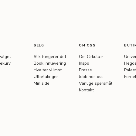
SELG
OM OSS
BUTI
valget
Slik fungerer det
Om Cirkulær
Unive
ekurv
Book innlevering
Inspo
Hegde
Hva tar vi imot
Presse
Palee
Utbetalinger
Jobb hos oss
Forne
Min side
Vanlige spørsmål
Kontakt