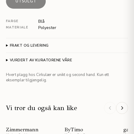
UTSOLGT
Blå
FARGE
Polyester
MATERIALE
FRAKT OG LEVERING
VURDERT AV KURATORENE VÅRE
Hvert plagg hos Cirkulær er unikt og second hand. Kun ett
eksemplar tilgjengelig.
Vi tror du også kan like
NYHET
Zimmermann
ByTimo
gaa