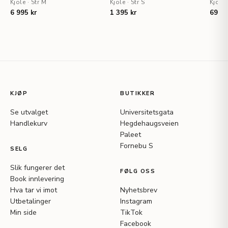
Kjole
·
Str M
Kjole
·
Str S
Kjole
6 995 kr
1 395 kr
695 k
KJØP
BUTIKKER
Se utvalget
Universitetsgata
Handlekurv
Hegdehaugsveien
Paleet
Fornebu S
SELG
Slik fungerer det
FØLG OSS
Book innlevering
Hva tar vi imot
Nyhetsbrev
Utbetalinger
Instagram
Min side
TikTok
Facebook