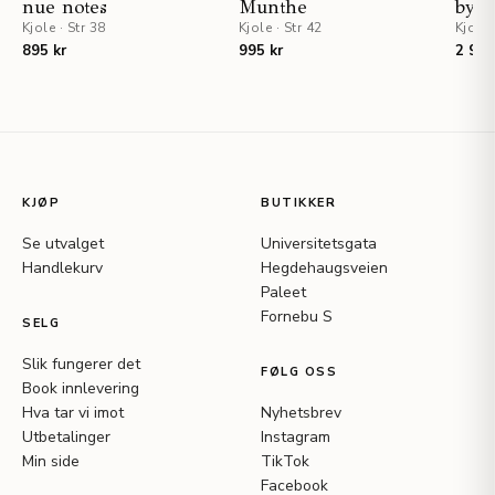
nue notes
Munthe
by 
Kjole
·
Str 38
Kjole
·
Str 42
Kjole
895 kr
995 kr
2 995
KJØP
BUTIKKER
Se utvalget
Universitetsgata
Handlekurv
Hegdehaugsveien
Paleet
Fornebu S
SELG
Slik fungerer det
FØLG OSS
Book innlevering
Hva tar vi imot
Nyhetsbrev
Utbetalinger
Instagram
Min side
TikTok
Facebook