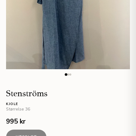
Stenströms
KJOLE
Størrelse
36
995 kr