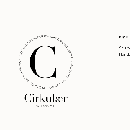
KJØP
Se ut
Handl