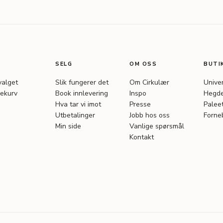
SELG
OM OSS
BUTI
valget
Slik fungerer det
Om Cirkulær
Unive
ekurv
Book innlevering
Inspo
Hegde
Hva tar vi imot
Presse
Palee
Utbetalinger
Jobb hos oss
Forne
Min side
Vanlige spørsmål
Kontakt