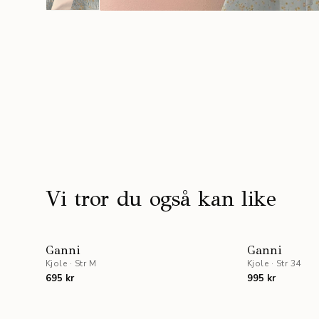
Vi tror du også kan like
Ganni
Ganni
Kjole
·
Str M
Kjole
·
Str 34
695 kr
995 kr