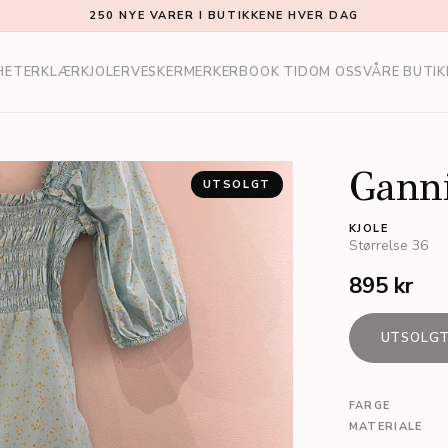
250 NYE VARER I BUTIKKENE HVER DAG
HETER
KLÆR
KJOLER
VESKER
MERKER
BOOK TID
OM OSS
VÅRE BUTIK
Gann
UTSOLGT
KJOLE
Størrelse
36
895 kr
UTSOLG
FARGE
MATERIALE