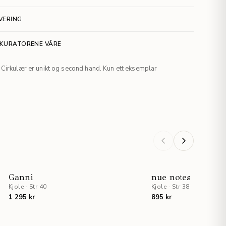
VERING
 KURATORENE VÅRE
Cirkulær er unikt og second hand. Kun ett eksemplar
Ganni
nue notes
Kjole
·
Str 40
Kjole
·
Str 38
1 295 kr
895 kr