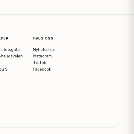
KKER
FØLG OSS
rsitetsgata
Nyhetsbrev
haugsveien
Instagram
t
TikTok
bu S
Facebook