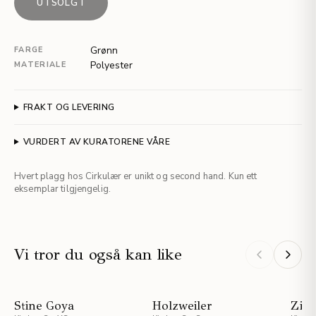
UTSOLGT
Grønn
FARGE
Polyester
MATERIALE
FRAKT OG LEVERING
VURDERT AV KURATORENE VÅRE
Hvert plagg hos Cirkulær er unikt og second hand. Kun ett
eksemplar tilgjengelig.
Vi tror du også kan like
NYHET
NYHET
Stine Goya
Holzweiler
Zim