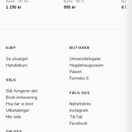
Kjole
·
Str XS
Kjole
·
Str S
Kjole
1 295 kr
995 kr
6 995
KJØP
BUTIKKER
Se utvalget
Universitetsgata
Handlekurv
Hegdehaugsveien
Paleet
Fornebu S
SELG
Slik fungerer det
FØLG OSS
Book innlevering
Hva tar vi imot
Nyhetsbrev
Utbetalinger
Instagram
Min side
TikTok
Facebook
OM OSS