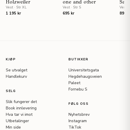
Holzweiler
one and other
Sam
Vest
·
Str XL
Vest
·
Str S
Vest
1 195 kr
695 kr
895 k
KJØP
BUTIKKER
Se utvalget
Universitetsgata
Handlekurv
Hegdehaugsveien
Paleet
Fornebu S
SELG
Slik fungerer det
FØLG OSS
Book innlevering
Hva tar vi imot
Nyhetsbrev
Utbetalinger
Instagram
Min side
TikTok