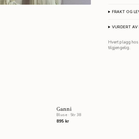
FRAKT OG LE
VURDERT AV
Hvert plagg hos 
tilgjengelig.
STAFF PICK
Ganni
Bluse
·
Str 38
895 kr