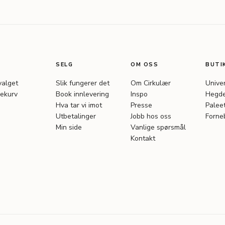
SELG
OM OSS
BUTI
valget
Slik fungerer det
Om Cirkulær
Unive
ekurv
Book innlevering
Inspo
Hegde
Hva tar vi imot
Presse
Palee
Utbetalinger
Jobb hos oss
Forne
Min side
Vanlige spørsmål
Kontakt