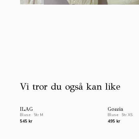
Vi tror du også kan like
ILAG
Gossia
Bluse
·
Str M
Bluse
·
Str XS
545 kr
495 kr