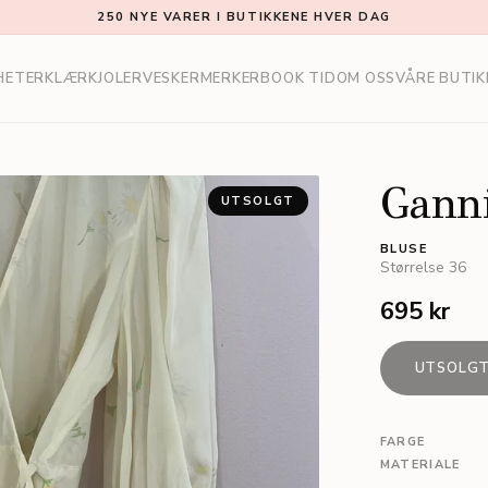
250 NYE VARER I BUTIKKENE HVER DAG
HETER
KLÆR
KJOLER
VESKER
MERKER
BOOK TID
OM OSS
VÅRE BUTIK
Gann
UTSOLGT
BLUSE
Størrelse
36
695 kr
UTSOLG
FARGE
MATERIALE