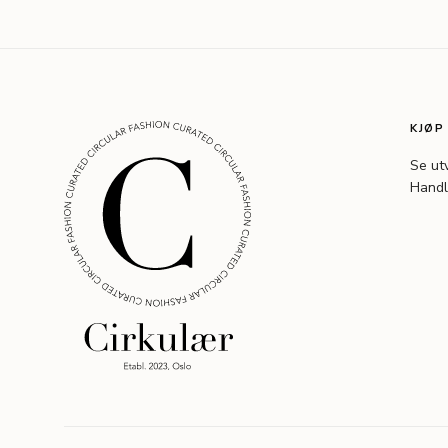
KJØP
Se ut
Handl