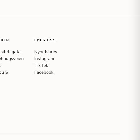
KKER
FØLG OSS
rsitetsgata
Nyhetsbrev
haugsveien
Instagram
t
TikTok
bu S
Facebook