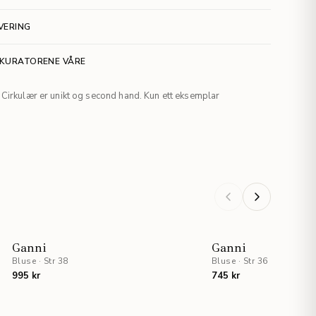
VERING
 KURATORENE VÅRE
Cirkulær er unikt og second hand. Kun ett eksemplar
S
Ganni
Ganni
Bluse
·
Str 38
Bluse
·
Str 36
995 kr
745 kr