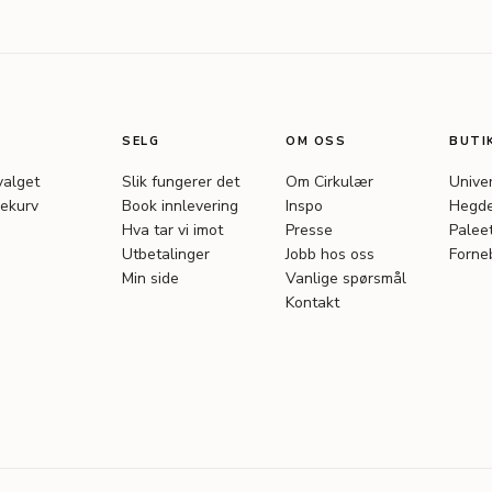
SELG
OM OSS
BUTI
valget
Slik fungerer det
Om Cirkulær
Unive
ekurv
Book innlevering
Inspo
Hegde
Hva tar vi imot
Presse
Palee
Utbetalinger
Jobb hos oss
Forne
Min side
Vanlige spørsmål
Kontakt