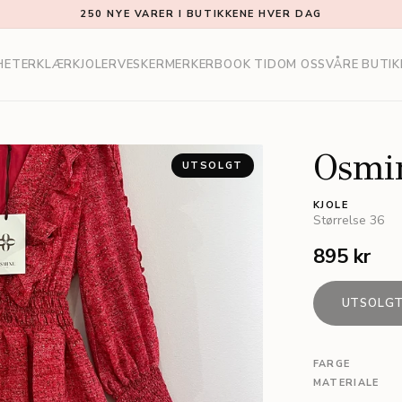
250 NYE VARER I BUTIKKENE HVER DAG
HETER
KLÆR
KJOLER
VESKER
MERKER
BOOK TID
OM OSS
VÅRE BUTIK
Osmin
UTSOLGT
KJOLE
Størrelse
36
895 kr
UTSOLG
FARGE
MATERIALE