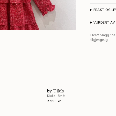
FRAKT OG LE
VURDERT AV
Hvert plagg hos 
tilgjengelig.
by TiMo
Kjole
·
Str M
2 995 kr