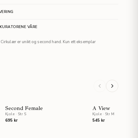
VERING
 KURATORENE VÅRE
Cirkulær er unikt og second hand. Kun ett eksemplar
Second Female
A View
Kjole
·
Str S
Kjole
·
Str M
695 kr
545 kr