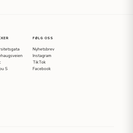
KKER
FØLG OSS
rsitetsgata
Nyhetsbrev
haugsveien
Instagram
t
TikTok
bu S
Facebook