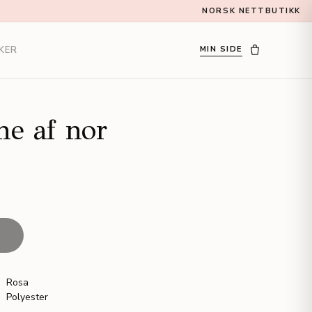
NORSK NETTBUTIKK
KER
MIN SIDE
e af nor
T
Rosa
Polyester