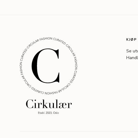
KJØP
Se ut
Handl