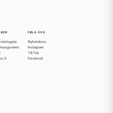
KKER
FØLG OSS
rsitetsgata
Nyhetsbrev
haugsveien
Instagram
t
TikTok
bu S
Facebook