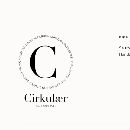
KJØP
Se ut
Handl