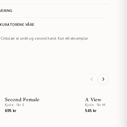
VERING
 KURATORENE VÅRE
Cirkulær er unikt og second hand. Kun ett eksemplar
Second Female
A View
Kjole
·
Str S
Kjole
·
Str M
695 kr
545 kr