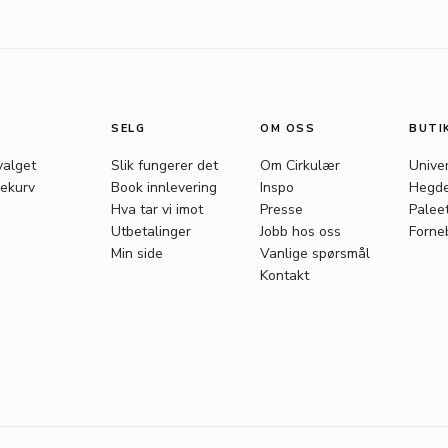
SELG
OM OSS
BUTI
valget
Slik fungerer det
Om Cirkulær
Unive
ekurv
Book innlevering
Inspo
Hegde
Hva tar vi imot
Presse
Palee
Utbetalinger
Jobb hos oss
Forne
Min side
Vanlige spørsmål
Kontakt