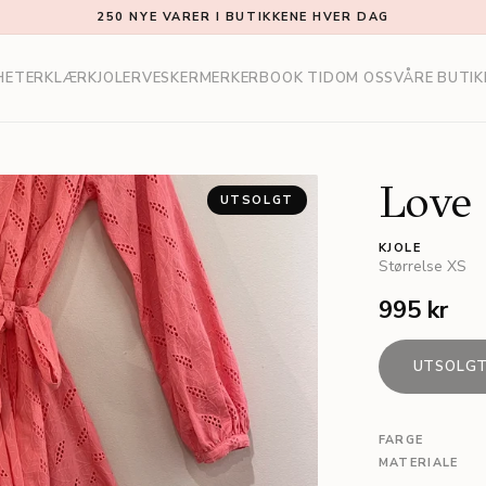
250 NYE VARER I BUTIKKENE HVER DAG
HETER
KLÆR
KJOLER
VESKER
MERKER
BOOK TID
OM OSS
VÅRE BUTIK
Love 
UTSOLGT
KJOLE
Størrelse
XS
995 kr
UTSOLG
FARGE
MATERIALE