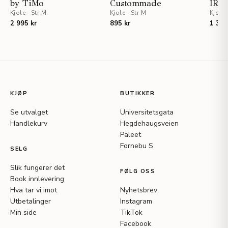
by TiMo
Custommade
IRO
Kjole
·
Str M
Kjole
·
Str M
Kjole
2 995 kr
895 kr
1 395
KJØP
BUTIKKER
Se utvalget
Universitetsgata
Handlekurv
Hegdehaugsveien
Paleet
Fornebu S
SELG
Slik fungerer det
FØLG OSS
Book innlevering
Hva tar vi imot
Nyhetsbrev
Utbetalinger
Instagram
Min side
TikTok
Facebook