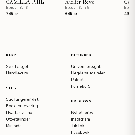
CAMILLA PIHL
Atelier Reve
Goss
Bluse
·
Str S
Bluse
·
Str 36
Bluse
745 kr
645 kr
495 k
KJØP
BUTIKKER
Se utvalget
Universitetsgata
Handlekurv
Hegdehaugsveien
Paleet
Fornebu S
SELG
Slik fungerer det
FØLG OSS
Book innlevering
Hva tar vi imot
Nyhetsbrev
Utbetalinger
Instagram
Min side
TikTok
Facebook