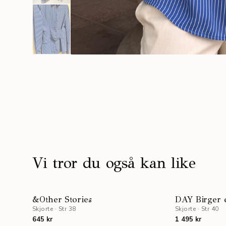
Vi tror du også kan like
NYHET
&Other Stories
DAY Birger 
Skjorte
·
Str 38
Skjorte
·
Str 40
645 kr
1 495 kr