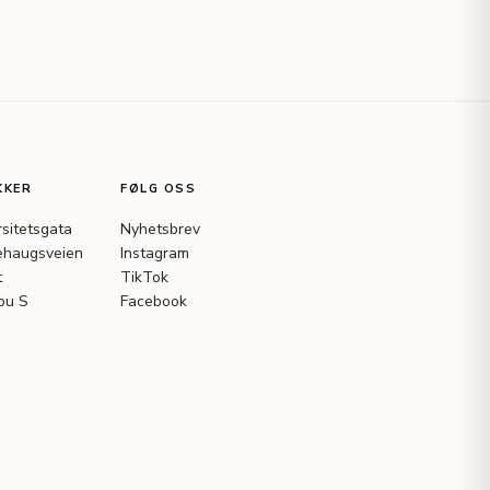
KKER
FØLG OSS
rsitetsgata
Nyhetsbrev
haugsveien
Instagram
t
TikTok
bu S
Facebook