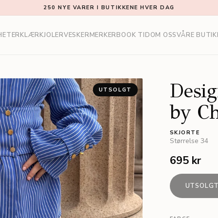
250 NYE VARER I BUTIKKENE HVER DAG
HETER
KLÆR
KJOLER
VESKER
MERKER
BOOK TID
OM OSS
VÅRE BUTIK
Desig
UTSOLGT
by Ch
SKJORTE
Størrelse
34
695 kr
UTSOLG