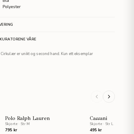
Blå
Polyester
VERING
 KURATORENE VÅRE
Cirkulær er unikt og second hand. Kun ett eksemplar
T
Polo Ralph Lauren
Cassani
Skjorte
·
Str M
Skjorte
·
Str L
795 kr
495 kr