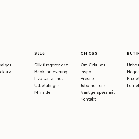
SELG
OM OSS
BUTI
valget
Slik fungerer det
Om Cirkulær
Unive
ekurv
Book innlevering
Inspo
Hegde
Hva tar vi imot
Presse
Palee
Utbetalinger
Jobb hos oss
Forne
Min side
Vanlige spørsmål
Kontakt