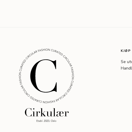
KJØP
Se ut
Handl