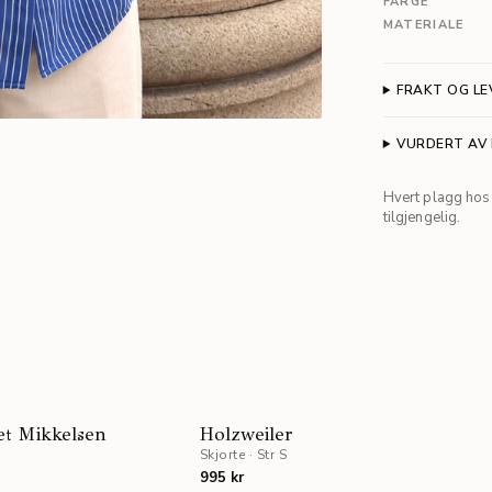
FARGE
MATERIALE
FRAKT OG LE
VURDERT AV
Hvert plagg hos 
tilgjengelig.
NYHE
et Mikkelsen
Holzweiler
Skjorte
·
Str S
995 kr