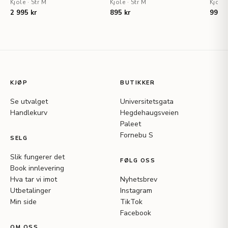
Kjole
·
Str M
Kjole
·
Str M
Kjole
2 995 kr
895 kr
995 k
KJØP
BUTIKKER
Se utvalget
Universitetsgata
Handlekurv
Hegdehaugsveien
Paleet
Fornebu S
SELG
Slik fungerer det
FØLG OSS
Book innlevering
Hva tar vi imot
Nyhetsbrev
Utbetalinger
Instagram
Min side
TikTok
Facebook
OM OSS