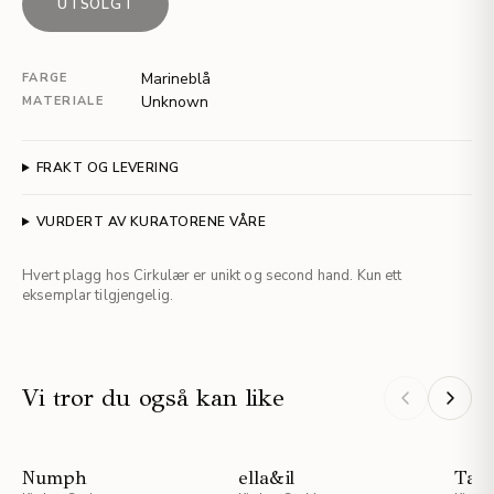
UTSOLGT
Marineblå
FARGE
Unknown
MATERIALE
FRAKT OG LEVERING
VURDERT AV KURATORENE VÅRE
Hvert plagg hos Cirkulær er unikt og second hand. Kun ett
eksemplar tilgjengelig.
Vi tror du også kan like
Numph
ella&il
Tali