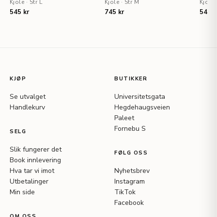
Kjole
·
Str L
Kjole
·
Str M
Kjole
545 kr
745 kr
545 k
KJØP
BUTIKKER
Se utvalget
Universitetsgata
Handlekurv
Hegdehaugsveien
Paleet
Fornebu S
SELG
Slik fungerer det
FØLG OSS
Book innlevering
Hva tar vi imot
Nyhetsbrev
Utbetalinger
Instagram
Min side
TikTok
Facebook
OM OSS