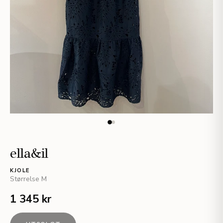
ella&il
KJOLE
Størrelse
M
1 345 kr