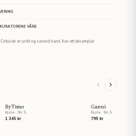
VERING
 KURATORENE VÅRE
Cirkulær er unikt og second hand. Kun ett eksemplar
NYHET
ByTimo
Ganni
Kjole
·
Str S
Kjole
·
Str S
1 345 kr
795 kr