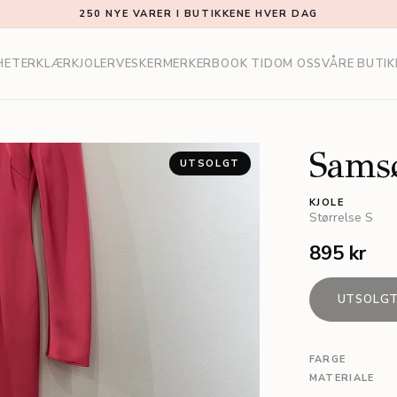
250 NYE VARER I BUTIKKENE HVER DAG
HETER
KLÆR
KJOLER
VESKER
MERKER
BOOK TID
OM OSS
VÅRE BUTIK
Sams
UTSOLGT
KJOLE
Størrelse
S
895 kr
UTSOLG
FARGE
MATERIALE