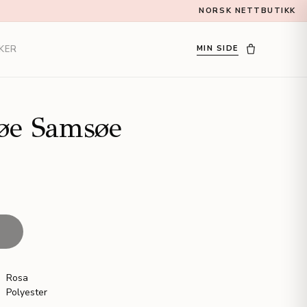
NORSK NETTBUTIKK
KER
MIN SIDE
øe Samsøe
T
Rosa
Polyester