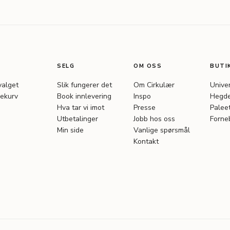
SELG
OM OSS
BUTI
valget
Slik fungerer det
Om Cirkulær
Unive
ekurv
Book innlevering
Inspo
Hegde
Hva tar vi imot
Presse
Palee
Utbetalinger
Jobb hos oss
Forne
Min side
Vanlige spørsmål
Kontakt