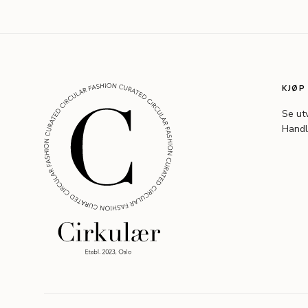
KJØP
Se ut
Handl