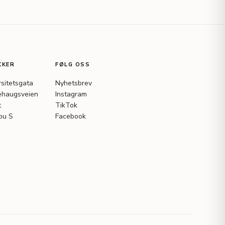
KKER
FØLG OSS
rsitetsgata
Nyhetsbrev
haugsveien
Instagram
t
TikTok
bu S
Facebook