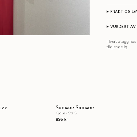
FRAKT OG LE
VURDERT AV
Hvert plagg hos 
tilgjengelig.
NYHET
søe
Samsøe Samsøe
Kjole
·
Str S
895 kr