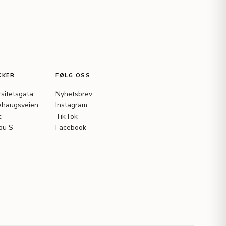
KKER
FØLG OSS
rsitetsgata
Nyhetsbrev
haugsveien
Instagram
t
TikTok
bu S
Facebook