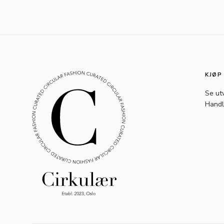
KJØP
Se ut
Handl