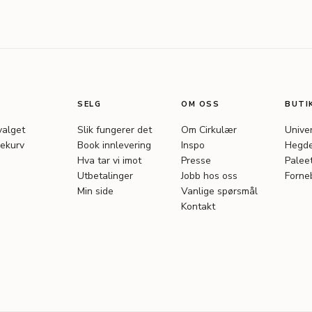
SELG
OM OSS
BUTI
valget
Slik fungerer det
Om Cirkulær
Unive
ekurv
Book innlevering
Inspo
Hegde
Hva tar vi imot
Presse
Palee
Utbetalinger
Jobb hos oss
Forne
Min side
Vanlige spørsmål
Kontakt