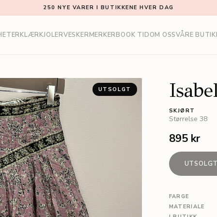
250 NYE VARER I BUTIKKENE HVER DAG
HETER
KLÆR
KJOLER
VESKER
MERKER
BOOK TID
OM OSS
VÅRE BUTIK
Isabe
UTSOLGT
SKJØRT
Størrelse
38
895 kr
UTSOLG
FARGE
MATERIALE
I BUTIKK