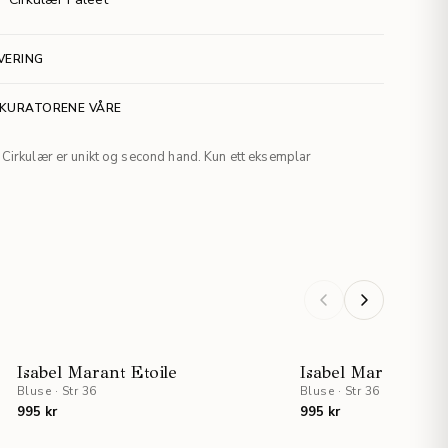
VERING
 KURATORENE VÅRE
Cirkulær er unikt og second hand. Kun ett eksemplar
Isabel Marant Etoile
Isabel Marant Etoi
Bluse
·
Str 36
Bluse
·
Str 36
995 kr
995 kr