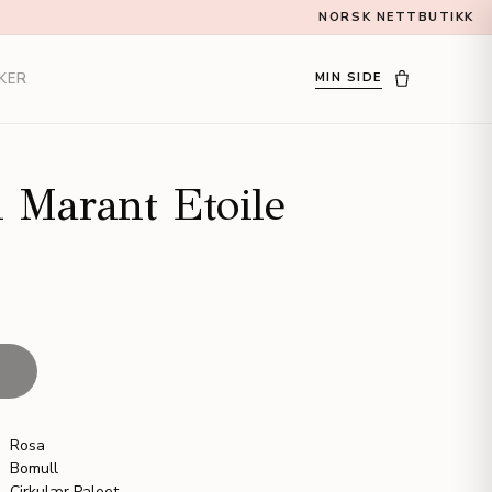
NORSK NETTBUTIKK
KER
MIN SIDE
l Marant Etoile
T
Rosa
Bomull
Cirkulær Paleet