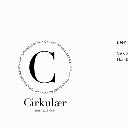
KJØP
Se ut
Handl