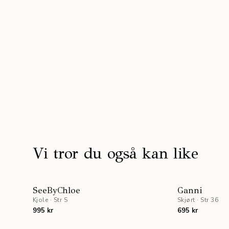
Vi tror du også kan like
SeeByChloe
Ganni
Kjole
·
Str S
Skjørt
·
Str 36
995 kr
695 kr