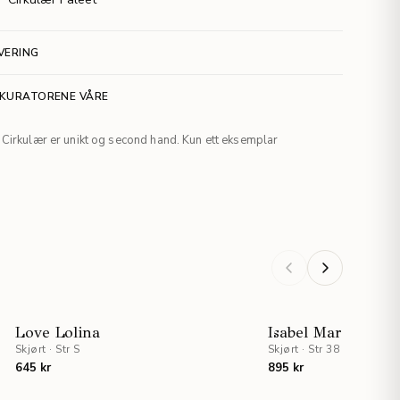
VERING
 KURATORENE VÅRE
Cirkulær er unikt og second hand. Kun ett eksemplar
Love Lolina
Isabel Marant Etoi
Skjørt
·
Str S
Skjørt
·
Str 38
645 kr
895 kr