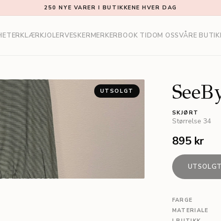
250 NYE VARER I BUTIKKENE HVER DAG
HETER
KLÆR
KJOLER
VESKER
MERKER
BOOK TID
OM OSS
VÅRE BUTIK
SeeB
UTSOLGT
SKJØRT
Størrelse
34
895 kr
UTSOLG
FARGE
MATERIALE
I BUTIKK