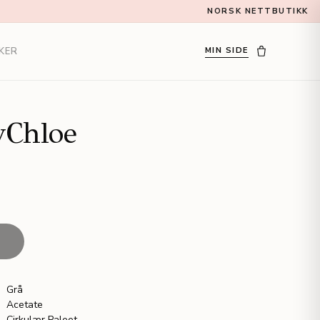
NORSK NETTBUTIKK
KER
MIN SIDE
yChloe
T
Grå
Acetate
Cirkulær Paleet