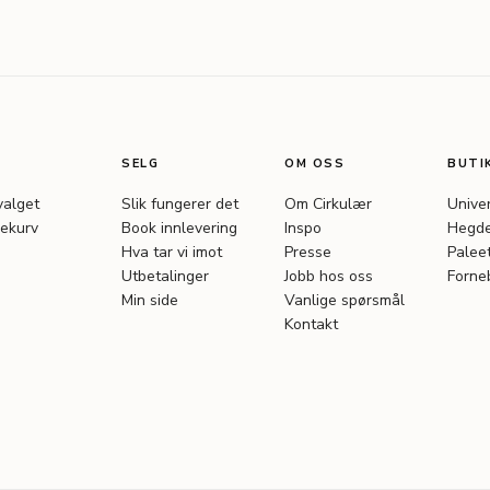
SELG
OM OSS
BUTI
valget
Slik fungerer det
Om Cirkulær
Unive
ekurv
Book innlevering
Inspo
Hegde
Hva tar vi imot
Presse
Palee
Utbetalinger
Jobb hos oss
Forne
Min side
Vanlige spørsmål
Kontakt