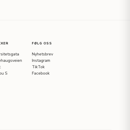
KKER
FØLG OSS
rsitetsgata
Nyhetsbrev
haugsveien
Instagram
t
TikTok
bu S
Facebook