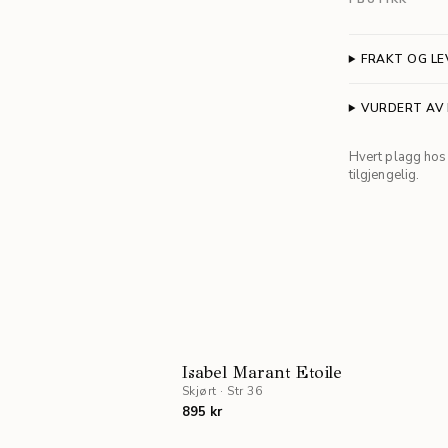
FRAKT OG LE
VURDERT AV
Hvert plagg hos 
tilgjengelig.
Isabel Marant Etoile
Skjørt
·
Str 36
895 kr