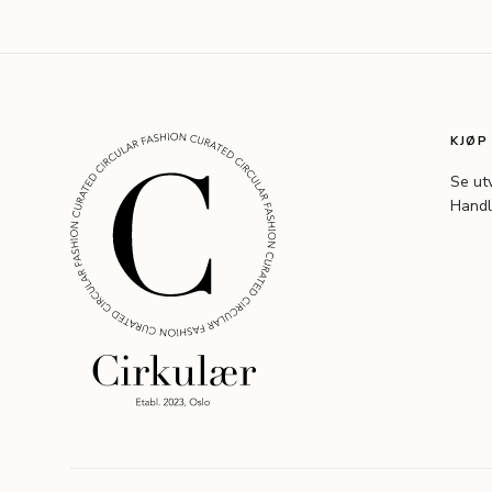
KJØP
Se ut
Handl