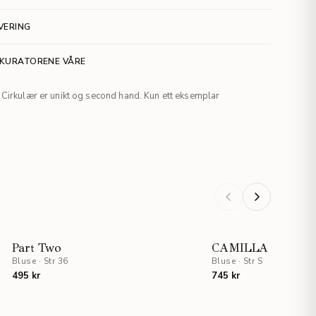
VERING
 KURATORENE VÅRE
Cirkulær er unikt og second hand. Kun ett eksemplar
Part Two
CAMILLA PIHL
Bluse
·
Str 36
Bluse
·
Str S
495 kr
745 kr