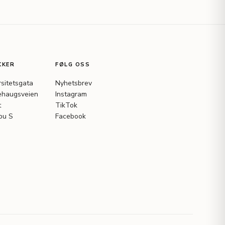
KKER
FØLG OSS
rsitetsgata
Nyhetsbrev
haugsveien
Instagram
t
TikTok
bu S
Facebook