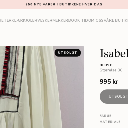
250 NYE VARER I BUTIKKENE HVER DAG
HETER
KLÆR
KJOLER
VESKER
MERKER
BOOK TID
OM OSS
VÅRE BUTIK
Isabe
UTSOLGT
BLUSE
Størrelse
36
995 kr
UTSOLG
FARGE
MATERIALE