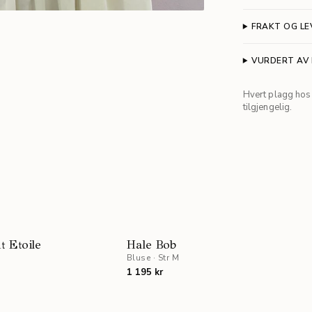
FRAKT OG LE
VURDERT AV
Hvert plagg hos 
tilgjengelig.
t Etoile
Hale Bob
Bluse
·
Str M
1 195 kr