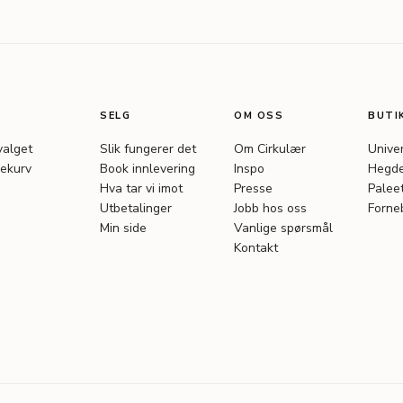
SELG
OM OSS
BUTI
valget
Slik fungerer det
Om Cirkulær
Unive
ekurv
Book innlevering
Inspo
Hegde
Hva tar vi imot
Presse
Palee
Utbetalinger
Jobb hos oss
Forne
Min side
Vanlige spørsmål
Kontakt