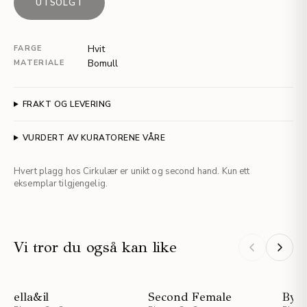
UTSOLGT
Hvit
FARGE
Bomull
MATERIALE
FRAKT OG LEVERING
VURDERT AV KURATORENE VÅRE
Hvert plagg hos Cirkulær er unikt og second hand. Kun ett
eksemplar tilgjengelig.
Vi tror du også kan like
NYHET
NYHET
ella&il
Second Female
ByT