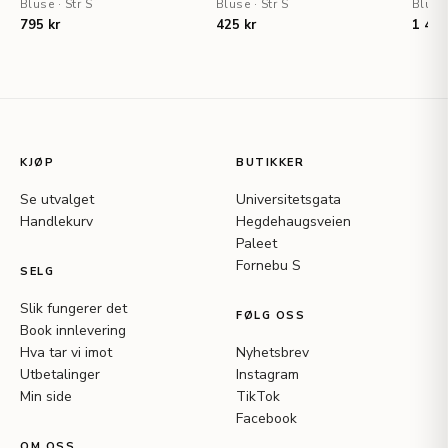
Bluse
·
Str S
Bluse
·
Str S
Bluse
795 kr
425 kr
1 495
KJØP
BUTIKKER
Se utvalget
Universitetsgata
Handlekurv
Hegdehaugsveien
Paleet
Fornebu S
SELG
Slik fungerer det
FØLG OSS
Book innlevering
Hva tar vi imot
Nyhetsbrev
Utbetalinger
Instagram
Min side
TikTok
Facebook
OM OSS