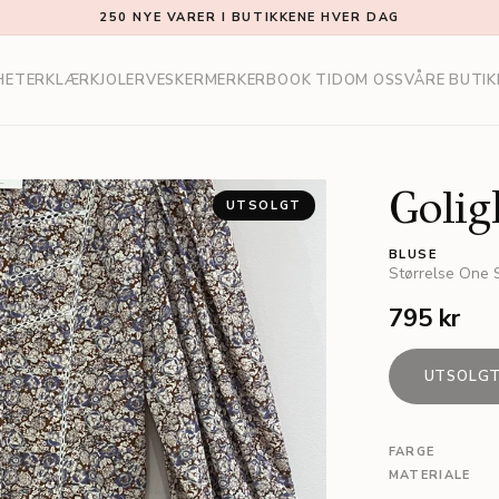
250 NYE VARER I BUTIKKENE HVER DAG
HETER
KLÆR
KJOLER
VESKER
MERKER
BOOK TID
OM OSS
VÅRE BUTIK
Golig
UTSOLGT
BLUSE
Størrelse
One S
795 kr
UTSOLG
FARGE
MATERIALE