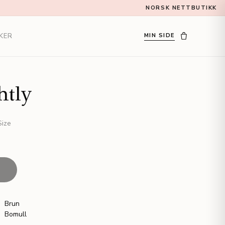
NORSK NETTBUTIKK
KER
MIN SIDE
htly
ize
T
Brun
Bomull