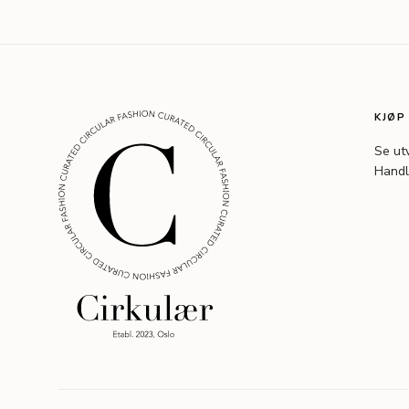
KJØP
Se ut
Handl