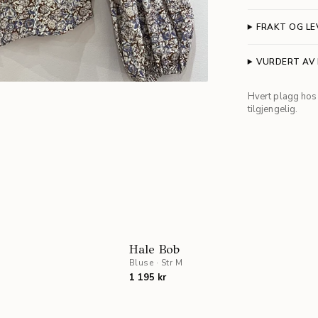
FRAKT OG LE
VURDERT AV
Hvert plagg hos 
tilgjengelig.
Hale Bob
Bluse
·
Str M
1 195 kr