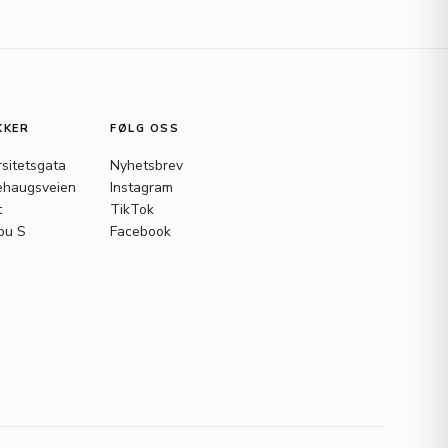
KKER
FØLG OSS
rsitetsgata
Nyhetsbrev
haugsveien
Instagram
t
TikTok
bu S
Facebook