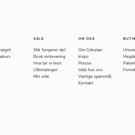
SELG
OM OSS
BUTI
valget
Slik fungerer det
Om Cirkulær
Unive
ekurv
Book innlevering
Inspo
Hegde
Hva tar vi imot
Presse
Palee
Utbetalinger
Jobb hos oss
Forne
Min side
Vanlige spørsmål
Kontakt