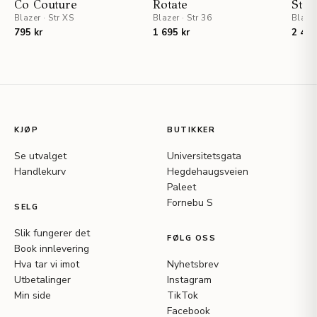
Co Couture
Rotate
Stel
Blazer
·
Str XS
Blazer
·
Str 36
Blaze
795 kr
1 695 kr
2 495
KJØP
BUTIKKER
Se utvalget
Universitetsgata
Handlekurv
Hegdehaugsveien
Paleet
Fornebu S
SELG
Slik fungerer det
FØLG OSS
Book innlevering
Hva tar vi imot
Nyhetsbrev
Utbetalinger
Instagram
Min side
TikTok
Facebook