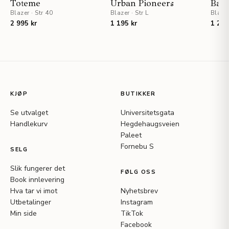
Toteme
Urban Pioneers
Bau
Blazer
·
Str 40
Blazer
·
Str L
Blaze
2 995 kr
1 195 kr
1 295
KJØP
BUTIKKER
Se utvalget
Universitetsgata
Handlekurv
Hegdehaugsveien
Paleet
Fornebu S
SELG
Slik fungerer det
FØLG OSS
Book innlevering
Hva tar vi imot
Nyhetsbrev
Utbetalinger
Instagram
Min side
TikTok
Facebook