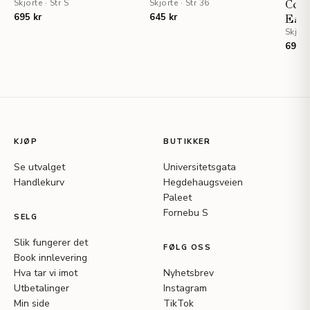
Skjorte
·
Str S
Skjorte
·
Str 36
Coll
695 kr
645 kr
Eski
Skjort
695 k
KJØP
BUTIKKER
Se utvalget
Universitetsgata
Handlekurv
Hegdehaugsveien
Paleet
Fornebu S
SELG
Slik fungerer det
FØLG OSS
Book innlevering
Hva tar vi imot
Nyhetsbrev
Utbetalinger
Instagram
Min side
TikTok